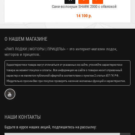
Сани-волокуши SHARK 2000 с обвязкой
14 100 р.
О НАШЕМ МАГАЗИНЕ
«ЛМП ЛОДКИ | МОТОРЫ | ПРИЦЕПЫ»
– это интернет-магазин лодок,
моторов и прицепов.
Характеристики товара могут отличаться от указанных на сайте, уточняйте характеристики
товара на момент покупки и оплаты. Вся информация на сайте о товарах носит справочный
характер и не является публичной офертой в соответствии с пунктом 2 статьи 437 ГК РФ.
Убедительно просим Вас при покупке проверять наличие желаемых функций и характеристик.
НАШИ КОНТАКТЫ
Будьте в курсе наших акций, подпишитесь на рассылку: