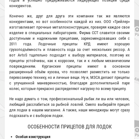
годов и успешно придерживаются лидирующих позиций среди
конкурентов.
Конечно же, друг для друга эти компании так же являются
конкурентами, но вот особенности каждой из них. ООО «Трейлер»
изготавливает прочные металлоконструкции, проверяя каждое свое
изделие в специальных лабораториях. Фирма ССТ славится своими
доступными и надежными прицепами, зарекомендовавших себя с
2011 года. Лодочные прицепы КРД имеют хорошую
грузоподъёмность и плавность хода за счет нескольких рессор. А
вот AvtoS тщательно подходит к выбору материалов, поэтому их
прицепы устойчивы, как к коррозии, так и к любым механическим
повреждениям. Курганские прицепы имеют в основном
расширенный объём кузова, что позволяет разместить не только
перевозимую технику, но и личные вещи. Ну и, МЗСА делают прицепы
с улучшенной маневренностью, благодаря дополнительной паре
колес, которые прекрасно распределяют нагрузку по всему прицепу.
Не надо думать о том, профессиональный рыбак ли вы или человек,
любящий расслабиться за рыбной ловлей. Смело выбирайте прицеп
для лодки в нашем магазине. А также, наши менеджеры могут сразу
подсказать и с выбором лодки.
ОСОБЕННОСТИ ПРИЦЕПОВ ДЛЯ ЛОДОК
Особая конструкция