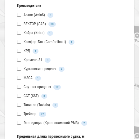
Производитель
Автос (AvtoS)
5
ВЕКТОР (ЛАВ)
30
Койра (Koira)
1
КомфортБот (Comfortboat)
1
КРД
1
Кремень 31
3
Курганские прицепы
4
МЗСА
1
Спутник прицепы
12
ССТ (SST)
3
Тавиалс (Tavials)
3
Трейлер
22
Экспедиция (Краснокамский РМЗ)
2
Предельная длина перевозимого судна, м