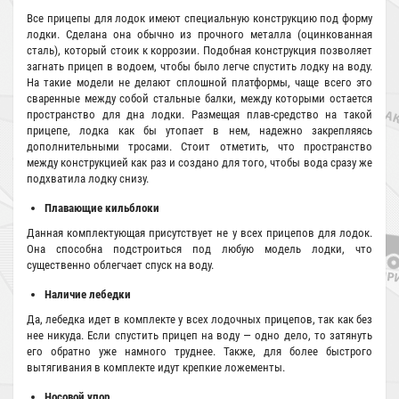
Все прицепы для лодок имеют специальную конструкцию под форму
лодки. Сделана она обычно из прочного металла (оцинкованная
сталь), который стоик к коррозии. Подобная конструкция позволяет
загнать прицеп в водоем, чтобы было легче спустить лодку на воду.
На такие модели не делают сплошной платформы, чаще всего это
сваренные между собой стальные балки, между которыми остается
пространство для дна лодки. Размещая плав-средство на такой
прицепе, лодка как бы утопает в нем, надежно закрепляясь
дополнительными тросами. Стоит отметить, что пространство
между конструкцией как раз и создано для того, чтобы вода сразу же
подхватила лодку снизу.
Плавающие кильблоки
Данная комплектующая присутствует не у всех прицепов для лодок.
Она способна подстроиться под любую модель лодки, что
существенно облегчает спуск на воду.
Наличие лебедки
Да, лебедка идет в комплекте у всех лодочных прицепов, так как без
нее никуда. Если спустить прицеп на воду — одно дело, то затянуть
его обратно уже намного труднее. Также, для более быстрого
вытягивания в комплекте идут крепкие ложементы.
Носовой упор