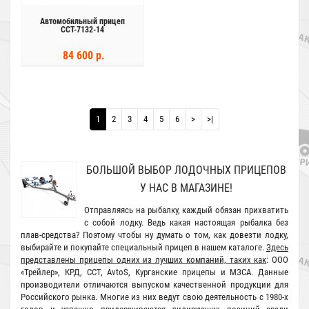
Автомобильный прицеп
ССТ-7132-14
84 600 р.
1
2
3
4
5
6
>
>|
БОЛЬШОЙ ВЫБОР ЛОДОЧНЫХ ПРИЦЕПОВ
У НАС В МАГАЗИНЕ!
Отправляясь на рыбалку, каждый обязан прихватить
с собой лодку. Ведь какая настоящая рыбалка без
плав-средства? Поэтому чтобы ну думать о том, как довезти лодку,
выбирайте и покупайте специальный прицеп в нашем каталоге.
Здесь
представлены прицепы одних из лучших компаний, таких как
: ООО
«Трейлер», КРД, ССТ, AvtoS, Курганские прицепы и МЗСА. Данные
производители отличаются выпуском качественной продукции для
Российского рынка. Многие из них ведут свою деятельность с 1980-х