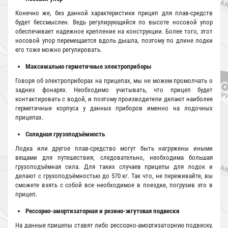
Конечно же, без данной характеристики прицеп для плав-средств
будет бессмыслен. Ведь регулирующийся по высоте носовой упор
обеспечивает надежное крепление на конструкции. Более того, этот
носовой упор перемещается вдоль дышла, поэтому по длине лодки
его тоже можно регулировать.
Максимально герметичные электроприборы
Говоря об электроприборах на прицепах, мы не можем промолчать о
задних фонарях. Необходимо учитывать, что прицеп будет
контактировать с водой, и поэтому производители делают наиболее
герметичные корпуса у данных приборов именно на лодочных
прицепах.
Солидная грузоподъёмность
Лодка или другое плав-средство могут быть нагружены иными
вещами для путешествия, следовательно, необходима большая
грузоподъёмная сила. Для таких случаев прицепы для лодок и
делают с грузоподъёмностью до 570 кг. Так что, не переживайте, вы
сможете взять с собой все необходимое в поездке, погрузив это в
прицеп.
Рессорно-амортизаторная и резино-жгутовая подвески
На данные прицепы ставят либо рессорно-амортизаторную подвеску,