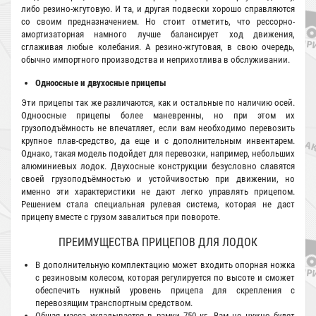
либо резино-жгутовую. И та, и другая подвески хорошо справляются
со своим предназначением. Но стоит отметить, что рессорно-
амортизаторная намного лучше балансирует ход движения,
сглаживая любые колебания. А резино-жгутовая, в свою очередь,
обычно импортного производства и неприхотлива в обслуживании.
Одноосные и двухосные прицепы
Эти прицепы так же различаются, как и остальные по наличию осей.
Одноосные прицепы более маневренны, но при этом их
грузоподъёмность не впечатляет, если вам необходимо перевозить
крупное плав-средство, да еще и с дополнительным инвентарем.
Однако, такая модель подойдет для перевозки, например, небольших
алюминиевых лодок. Двухосные конструкции безусловно славятся
своей грузоподъёмностью и устойчивостью при движении, но
именно эти характеристики не дают легко управлять прицепом.
Решением стала специальная рулевая система, которая не даст
прицепу вместе с грузом завалиться при повороте.
ПРЕИМУЩЕСТВА ПРИЦЕПОВ ДЛЯ ЛОДОК
В дополнительную комплектацию может входить опорная ножка
с резиновым колесом, которая регулируется по высоте и сможет
обеспечить нужный уровень прицепа для скрепления с
перевозящим транспортным средством.
Общая масса укладывается в рамки 750 кг. Вам не нужно будет