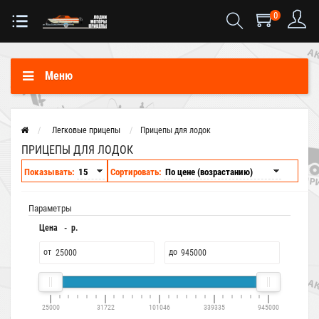
0
Меню
Легковые прицепы
Прицепы для лодок
ПРИЦЕПЫ ДЛЯ ЛОДОК
Показывать:
Сортировать:
Параметры
Цена - р.
от
до
25000
31722
101046
339335
945000