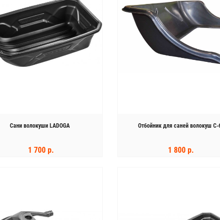
Лодочный мотор Hidea HD 5 FHS
62 600 р.
74 000 р.
Сани волокуши LADOGA
Отбойник для саней волокуш С-
1 700 р.
1 800 р.
КУПИТЬ
КУПИТЬ