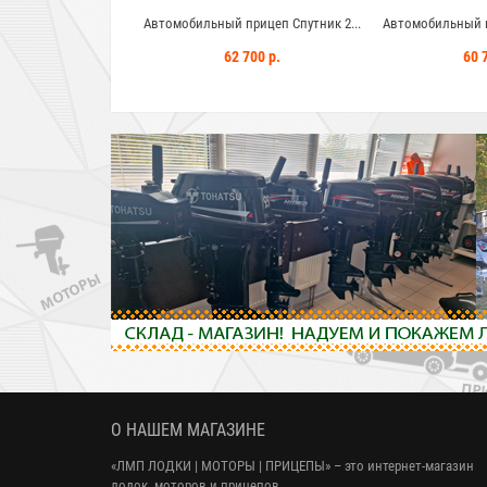
прицеп Спутник 2...
Автомобильный прицеп Спутник 2...
Автомобильный п
 900 р.
62 700 р.
60 
О НАШЕМ МАГАЗИНЕ
«ЛМП ЛОДКИ | МОТОРЫ | ПРИЦЕПЫ»
– это интернет-магазин
лодок, моторов и прицепов.