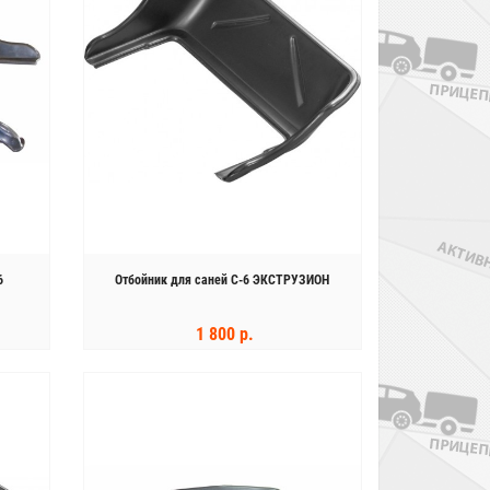
Бесплатная доставка
по Москве и МО
Жилеты в подарок
Лодочный мотор PARSUN F130 WFEX-T-
EFI
929 000 р.
1 049 000 р.
6
Отбойник для саней С-6 ЭКСТРУЗИОН
1 800 р.
КУПИТЬ