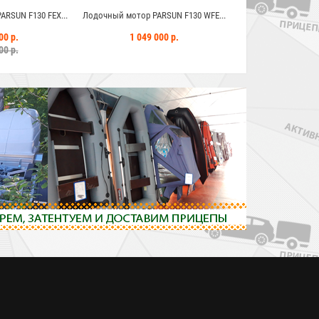
RSUN F130 FEX...
Лодочный мотор PARSUN F130 WFE...
Лодочный мотор PAR
00 р.
1 049 000 р.
999 000
00 р.