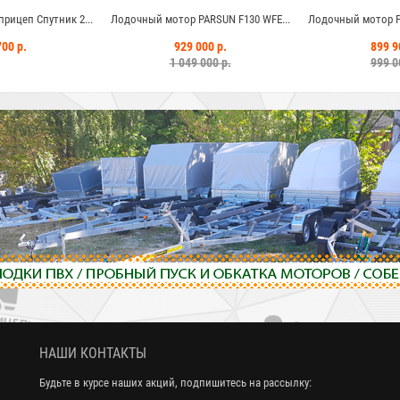
рицеп Спутник 2...
Лодочный мотор PARSUN F130 WFE...
Лодочный мотор PA
700 р.
929 000 р.
899 9
1 049 000 р.
999 0
НАШИ КОНТАКТЫ
Будьте в курсе наших акций, подпишитесь на рассылку: