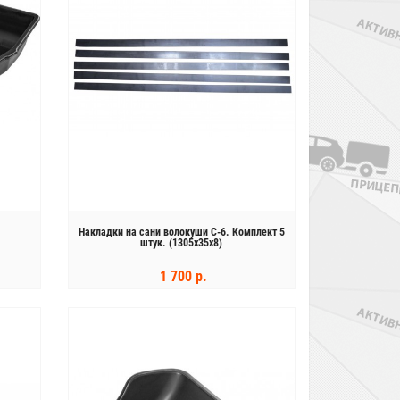
Бесплатная доставка
Накладки на сани волокуши С-6. Комплект 5
по Москве и МО
штук. (1305х35х8)
Жилеты в подарок
1 700 р.
КУПИТЬ
Лодочный мотор PARSUN F130 FEX-T-
EFI
899 900 р.
999 000 р.