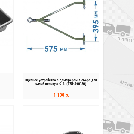
Сцепное устройство с демпфером в сборе для
саней волокуш С-6. (575*400*20)
1 100 р.
КУПИТЬ