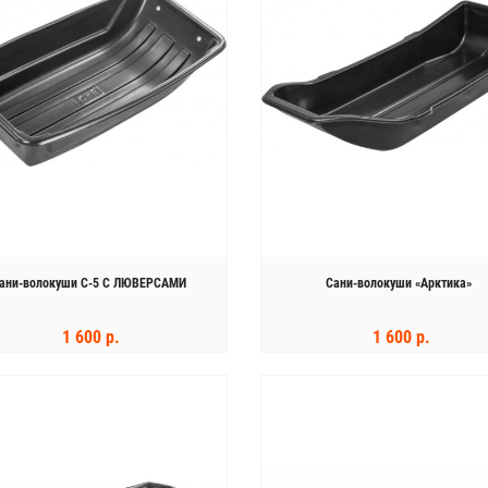
Хит продаж
ани-волокуши C-5 С ЛЮВЕРСАМИ
Сани-волокуши «‎Арктика»
Бесплатная доставка
Тест-драйв
1 600 р.
1 600 р.
КУПИТЬ
КУПИТЬ
я лодка ПВХ Флинк (Flinc)
Быстроразборный мотобуксировщик
FТ320A НДНД
«ДЖИММИ»
44 900 р.
80 000 р.
3 700 р.
89 000 р.