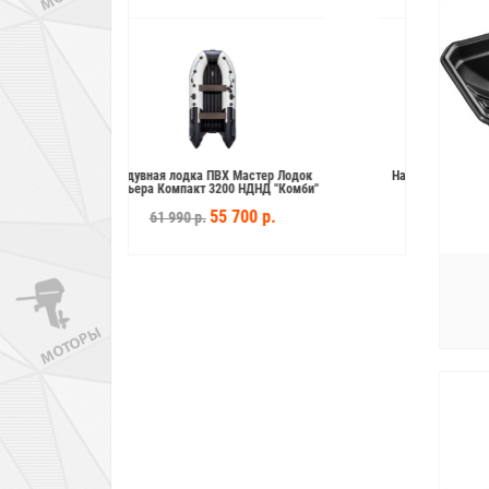
ВХ Мастер Лодок
Надувная лодка ПВХ Флинк (Flinc)
200 НДНД "Комби"
FT320KA
5 700 р.
45 600 р.
56 500 р.