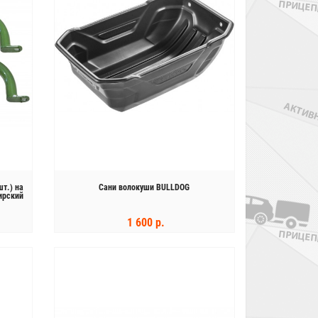
т.) на
Сани волокуши BULLDOG
ирский
1 600 р.
КУПИТЬ