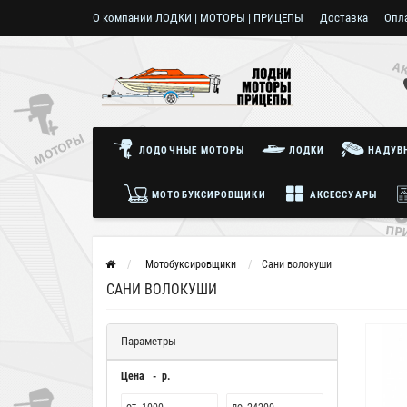
О компании ЛОДКИ | МОТОРЫ | ПРИЦЕПЫ
Доставка
Опл
Пользовательское соглашение
ЛОДОЧНЫЕ МОТОРЫ
ЛОДКИ
НАДУВН
МОТОБУКСИРОВЩИКИ
АКСЕССУАРЫ
Мотобуксировщики
Сани волокуши
САНИ ВОЛОКУШИ
Параметры
Цена - р.