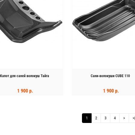
Капот для саней волокуш Тайга
Сани-волокуши CUBE 110
1 900 р.
1 900 р.
КУПИТЬ
КУПИТЬ
1
2
3
4
>
>