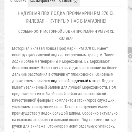
Описание
Характеристики
Отзывы (0)
НАДУВНАЯ ПВХ ЛОДКА ПРОФМАРИН PM 370 CL
КИЛЕВАЯ – КУПИТЬ У НАС В МАГАЗИНЕ!
ОСОБЕННОСТИ МОТОРНОЙ ЛОДКИ ПРОФМАРИН PM 370 CL
КИЛЕВАЯ
Моторная килевая лодка Профмарин PM 370 CL имеет
конструкцию килевой лодки с встроенным транцем. Такие
лодки более магневренны и мореходны. Выдерживают
большую волну. На них легко выходить в плавание на более
дальние расстояния в отличии от плоскодонок. Основным
движетелем является
подвесной лодочный мотор
. Лодка
имеет увеличенный баллон для лучшей мореходности. Пол
представляет из себя сборный пайол из влагостойкой
качественной фанеры с комплектом стрингеров служащих
усилением конструкции пола. Такая конструкция имеет
преимущество у лодок большой длины. Особенно актуально
на высоких скоростях и сильной волне. Лодка имеет литые
ручки для экипажа. Стрингера имеют отдельную упаковку.