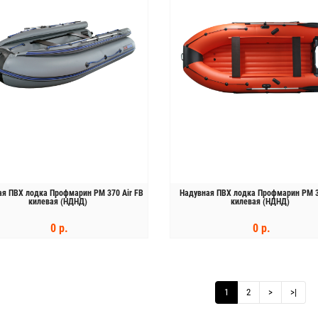
ая ПВХ лодка Профмарин PM 370 Air FB
Надувная ПВХ лодка Профмарин PM 3
килевая (НДНД)
килевая (НДНД)
0 р.
0 р.
КУПИТЬ
КУПИТЬ
1
2
>
>|