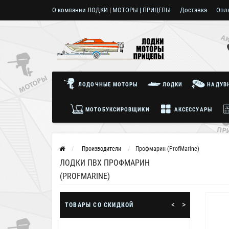
О компании ЛОДКИ | МОТОРЫ | ПРИЦЕПЫ
Доставка
Опл
Пользовательское соглашение
ЛОДОЧНЫЕ МОТОРЫ
ЛОДКИ
НАДУВН
МОТОБУКСИРОВЩИКИ
АКСЕССУАРЫ
Производители
Профмарин (ProfMarine)
ЛОДКИ ПВХ ПРОФМАРИН
(PROFMARINE)
<
>
ТОВАРЫ СО СКИДКОЙ