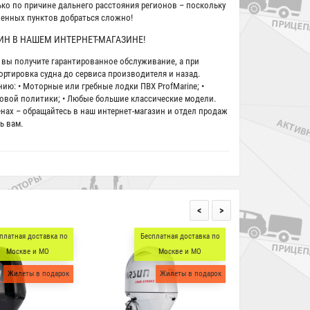
ко по причине дальнего расстояния регионов – поскольку
ленных пунктов добраться сложно!
Н В НАШЕМ ИНТЕРНЕТ-МАГАЗИНЕ!
ы получите гарантированное обслуживание, а при
ртировка судна до сервиса производителя и назад.
ю: • Моторные или гребные лодки ПВХ ProfMarine; •
новой политики; • Любые большие классические модели.
нах – обращайтесь в наш интернет-магазин и отдел продаж
ь вам.
<
>
платная доставка по
Бесплатная доставка по
Бесп
Москве и МО
Москве и МО
Жилеты в подарок
Жилеты в подарок