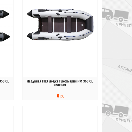
350 CL
Надувная ПВХ лодка Профмарин PM 360 CL
килевая
0 р.
КУПИТЬ