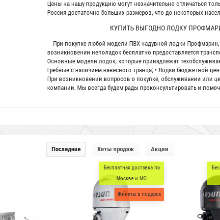
Цены на нашу продукцию могут незначительно отличаться толь
Россия достаточно больших размеров, что до некоторых насе
КУПИТЬ ВЫГОДНО ЛОДКУ ПРОФМАРИ
При покупке любой модели ПВХ надувной лодки Профмарин, в
возникновении неполадок бесплатно предоставляется транспо
Основные модели лодок, которые принадлежат техобслуживани
Гребные с наличием навесного транца; • Лодки бюджетной це
При возникновении вопросов о покупке, обслуживании или це
компании. Мы всегда будем рады проконсультировать и помоч
Последние
Хиты продаж
Акции
Бесплатная доставка по
Бес
Москве и МО
Жилеты в подарок