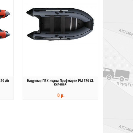
70 Air
Надувная ПВХ лодка Профмарин PM 370 CL
килевая
0 р.
КУПИТЬ