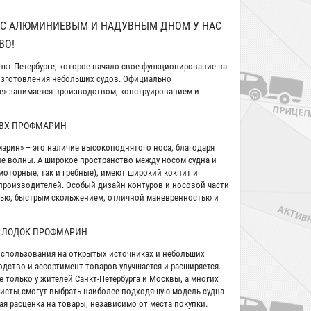
) С АЛЮМИНИЕВЫМ И НАДУВНЫМ ДНОМ У НАС
ВО!
кт-Петербурге, которое начало свое функционирование на
 изготовления небольших судов. Официально
ne» занимается производством, конструированием и
ПВХ ПРОФМАРИН
рин» – это наличие высокоподнятого носа, благодаря
е волны. А широкое пространство между носом судна и
моторные, так и гребные), имеют широкий кокпит и
х производителей. Особый дизайн контуров и носовой части
тью, быстрым скольжением, отличной маневренностью и
 ЛОДОК ПРОФМАРИН
спользования на открытых источниках и небольших
дство и ассортимент товаров улучшается и расширяется.
е только у жителей Санкт-Петербурга и Москвы, а многих
уристы смогут выбрать наиболее подходящую модель судна
я расценка на товары, независимо от места покупки.