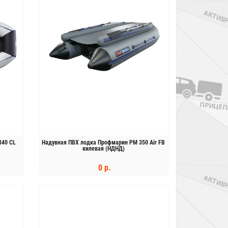
340 CL
Надувная ПВХ лодка Профмарин PM 350 Air FB
килевая (НДНД)
0 р.
КУПИТЬ