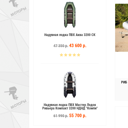
одка ПВХ Аква 3200 СК
Надувная Лодка ПВХ Мастер Лодок
Ривьера Компакт 3200 СК "Комби"
43 600 р.
48 500 р.
50 р.
52 390 р.
РИБ
одка ПВХ Мастер Лодок
Надувная лодка ПВХ Флинк (Flinc)
пакт 3200 НДНД "Комби"
FT320KA
55 700 р.
45 600 р.
90 р.
56 500 р.