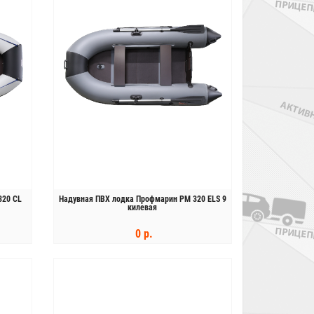
320 CL
Надувная ПВХ лодка Профмарин PM 320 ELS 9
килевая
0 р.
КУПИТЬ