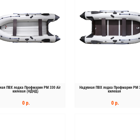
ная ПВХ лодка Профмарин PM 330 Air
Надувная ПВХ лодка Профмарин PM 
килевая (НДНД)
килевая
0 р.
0 р.
КУПИТЬ
КУПИТЬ