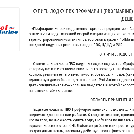
КУПИТЬ ЛОДКУ ПВХ ПРОФМАРИН (PROFMARINE
ДЕШЕ
«Профмарин»
– производственно-торговое предприятие в Сан
рынке в 2004 году. Основной сферой специализации является
зарегистрированная компания под торговой маркой «ProfMari
продажей надувных резиновых лодок ПВХ, НДНД и РИБ.
ОТЛИЧИЕ ЛОДОК 
Отличительная черта ПВХ надувных лодок под мотор «Профма
которому появляется возможность легко восходить на больши
кормой, увеличивает его вместимость. Все модели лодок (как 
одинаковую длину баллона, что отличает ProfMarine от други
дает «гонщикам» возможность наслаждаться высокой скорос
надежной стабильностью.
ОБЛАСТЬ ПРИМЕНЕНИЯ
Надувные лодки из ПВХ Профмарин идеально подходят для и
водоемах, для охоты или рыбалки. С каждым сезоном, произво
Кроме того, возможность купить лодку ProfMarine появилась н
городов России и стран СНГ. Любители рыбалки или просто т
по доступным ценам, поскольку действует почти фиксированна