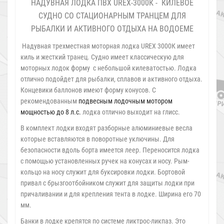
НАДУВНАЯ ЛОДКА ПВХ UREX-3000К - КИЛЕВОЕ
СУДНО СО СТАЦИОНАРНЫМ ТРАНЦЕМ ДЛЯ
РЫБАЛКИ И АКТИВНОГО ОТДЫХА НА ВОДОЕМЕ
Надувная трехместная моторная лодка UREX 3000К имеет
киль и жесткий транец. Судно имеет классическую для
моторных лодок форму с небольшой килеватостью. Лодка
отлично подойдет для рыбалки, сплавов и активного отдыха.
Концевики баллонов имеют форму конусов. С
рекомендованным
подвесным лодочным мотором
мощностью до 8 л.с.
лодка отлично выходит на глисс.
В комплект лодки входят разборные алюминиевые весла
которые вставляются в поворотные уключины. Для
безопасности вдоль борта имеется леер. Переносится лодка
с помощью установленных ручек на конусах и носу. Рым-
кольцо на носу служит для буксировки лодки. Бортовой
привал с брызгоотбойником служит для защиты лодки при
причаливании и для крепления тента в лодке. Ширина его 70
мм.
Банки в лодке крепятся по системе ликтрос-ликпаз. Это