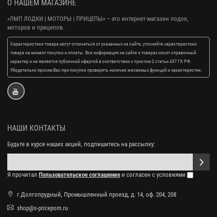
О НАШЕМ МАГАЗИНЕ
«ЛМП ЛОДКИ | МОТОРЫ | ПРИЦЕПЫ»
– это интернет-магазин лодок,
моторов и прицепов.
Характеристики товара могут отличаться от указанных на сайте, уточняйте характеристики
товара на момент покупки и оплаты. Вся информация на сайте о товарах носит справочный
характер и не является публичной офертой в соответствии с пунктом 2 статьи 437 ГК РФ.
Убедительно просим Вас при покупке проверять наличие желаемых функций и характеристик.
НАШИ КОНТАКТЫ
Будьте в курсе наших акций, подпишитесь на рассылку:
Я прочитал
Пользовательское соглашение
и согласен с условиями
г.Долгопрудный, Промышленный проезд, д. 14, оф. 204, 208
shop@s-pricepom.ru