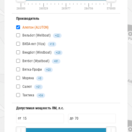
260000
260529
265977
284706
570000
Производитель
Алютон (ALUTON)
Вельбот (Wellboat)
+22
ВИЗА-яхт (Viza)
+13
Виндбот (Windboat)
+25
Вятбот (Wyatboat)
+81
Вятка-Профи
+23
Моряна
+3
Салют
+21
Тактика
+34
Допустимая мощность ЛМ, л.с.
от
до