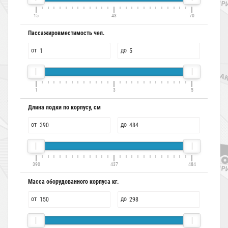
15
43
70
Пассажировместимость чел.
от
до
1
3
5
Длина лодки по корпусу, см
от
до
390
437
484
Масса оборудованного корпуса кг.
от
до