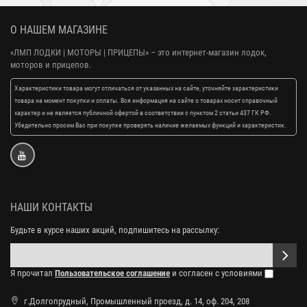
О НАШЕМ МАГАЗИНЕ
«ЛМП ЛОДКИ | МОТОРЫ | ПРИЦЕПЫ»
– это интернет-магазин лодок,
моторов и прицепов.
Характеристики товара могут отличаться от указанных на сайте, уточняйте характеристики
товара на момент покупки и оплаты. Вся информация на сайте о товарах носит справочный
характер и не является публичной офертой в соответствии с пунктом 2 статьи 437 ГК РФ.
Убедительно просим Вас при покупке проверять наличие желаемых функций и характеристик.
НАШИ КОНТАКТЫ
Будьте в курсе наших акций, подпишитесь на рассылку:
Я прочитал
Пользовательское соглашение
и согласен с условиями
г.Долгопрудный, Промышленный проезд, д. 14, оф. 204, 208