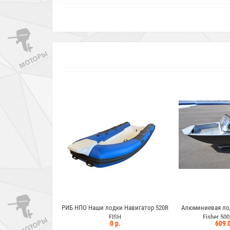
лодки Навигатор 520R
Алюминиевая лодка Wyatboat Gold
Алюминиевая 
FISH
Fisher 500 DCM FISH
Fishe
0 р.
609 000 р.
6