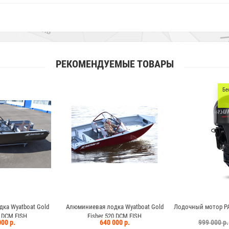
РЕКОМЕНДУЕМЫЕ ТОВАРЫ
Бесплатная доставка по
Москве и МО
Жилеты в подарок
лодка Wyatboat Gold
Лодочный мотор PARSUN F130 FEX-T-EFI
Лодочный мото
r 520 DCM FISH
40 000 р.
999 000 р.
899 900 р.
1 