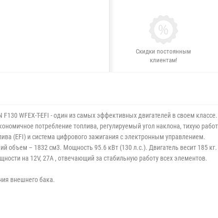
Скидки постоянным
клиентам!
N F130
WFEX-T-EFI
- один из самых эффективных двигателей в своем классе
ономичное потребление топлива, регулируемый угол наклона, тихую работ
ива (EFI) и система цифрового зажигания с электронным управлением.
ий объем – 1832 см3. Мощность
95.6 кВт (130 л.с.)
. Двигатель весит 185 кг
ощности на
12V, 27A
, отвечающий за стабильную работу всех элементов.
ия внешнего бака.