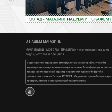
О НАШЕМ МАГАЗИНЕ
«ЛМП ЛОДКИ | МОТОРЫ | ПРИЦЕПЫ»
– это интернет-магазин
лодок, моторов и прицепов.
Характеристики товара могут отличаться от указанных на сайте, уточняйте
характеристики товара на момент покупки и оплаты. Вся информация на сайте о
товарах носит справочный характер и не является публичной офертой в
соответствии с пунктом 2 статьи 437 ГК РФ. Убедительно просим Вас при покупк
проверять наличие желаемых функций и характеристик.