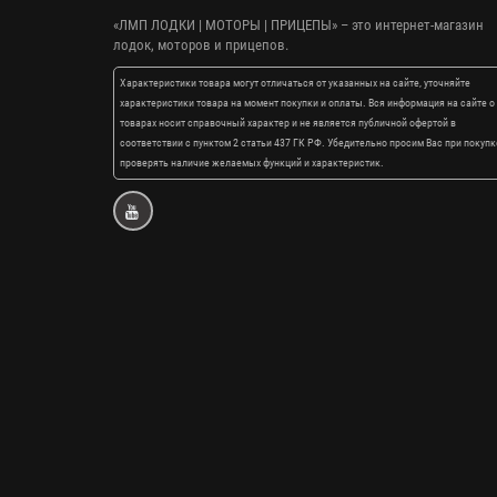
«ЛМП ЛОДКИ | МОТОРЫ | ПРИЦЕПЫ»
– это интернет-магазин
лодок, моторов и прицепов.
Характеристики товара могут отличаться от указанных на сайте, уточняйте
характеристики товара на момент покупки и оплаты. Вся информация на сайте о
товарах носит справочный характер и не является публичной офертой в
соответствии с пунктом 2 статьи 437 ГК РФ. Убедительно просим Вас при покупк
проверять наличие желаемых функций и характеристик.