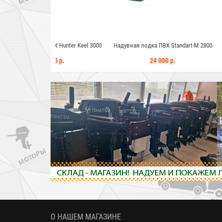
Х Hunter Keel 3000
Надувная лодка ПВХ Standart-M 2800
Надувная лодка П
Н
00 р.
24 000 р.
71 2
О НАШЕМ МАГАЗИНЕ