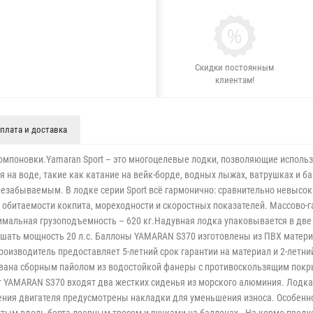
Скидки постоянным
клиентам!
плата и доставка
мпоновки.Yamaran Sport – это многоцелевые лодки, позволяющие использ
 на воде, такие как катание на вейк-борде, водных лыжах, ватрушках и ба
езабываемым. В лодке серии Sport всё гармонично: сравнительно невысок
 обитаемости кокпита, мореходности и скоростных показателей. Массово
имальная грузоподъемность – 620 кг.Надувная лодка упаковывается в две
шать мощность 20 л.с. Баллоны YAMARAN S370 изготовлены из ПВХ матери
Производитель предоставляет 5-летний срок гарантии на материал и 2-летн
вана сборным пайолом из водостойкой фанеры с противоскользящим покр
YAMARAN S370 входят два жестких сиденья из морского алюминия. Лодка
ения двигателя предусмотрены накладки для уменьшения износа. Особенно