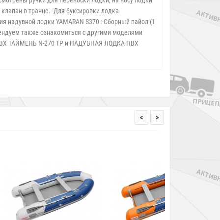
мотрены ручки для переноски лодки, на носу лодки
клапан в транце. -Для буксировки лодка
ия надувной лодки YAMARAN S370 :-Сборный пайол (1
омендуем также ознакомиться с другими моделями
ПВХ ТАЙМЕНЬ N-270 ТР и НАДУВНАЯ ЛОДКА ПВХ
<
>