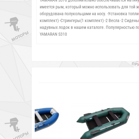
YAMARAN S370 дополнительно обеспечивается натянут
имеется рым, который можно использовать для той же
оборудована полукольцами на носу. -Установка топл
комплект) -Стрингеры(1 комплект) -2 Весла -2 Сиден
надувных лодок в нашем каталоге. Популярностью
YAMARAN S310