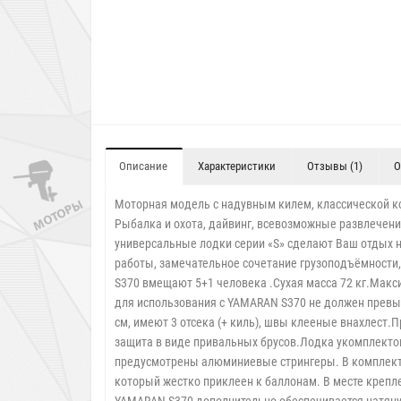
Описание
Характеристики
Отзывы (1)
О
Моторная модель с надувным килем, классической ко
Рыбалка и охота, дайвинг, всевозможные развлечения
универсальные лодки серии «S» сделают Ваш отдых н
работы, замечательное сочетание грузоподъёмности,
S370 вмещают 5+1 человека .Сухая масса 72 кг.Макс
для использования с YAMARAN S370 не должен превы
см, имеют 3 отсека (+ киль), швы клееные внахлест.
защита в виде привальных брусов.Лодка укомплекто
предусмотрены алюминиевые стрингеры. В комплект 
который жестко приклеен к баллонам. В месте крепл