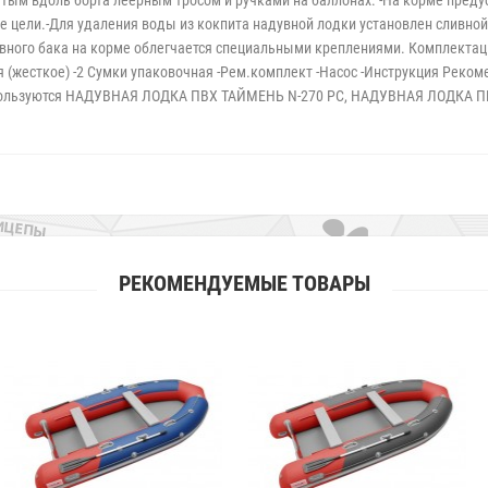
ым вдоль борта леерным тросом и ручками на баллонах. -На корме предус
 цели.-Для удаления воды из кокпита надувной лодки установлен сливной 
ивного бака на корме облегчается специальными креплениями. Комплектац
ья (жесткое) -2 Сумки упаковочная -Рем.комплект -Насос -Инструкция Рек
 пользуются НАДУВНАЯ ЛОДКА ПВХ ТАЙМЕНЬ N-270 РС, НАДУВНАЯ ЛОДКА 
РЕКОМЕНДУЕМЫЕ ТОВАРЫ