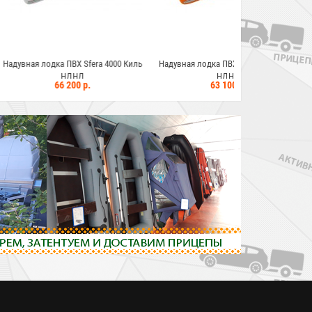
ВХ Sfera 4000 Киль
Надувная лодка ПВХ Sfera 3800 Киль
Надувная лодка П
ДНД
НДНД
Н
00 р.
63 100 р.
56 3