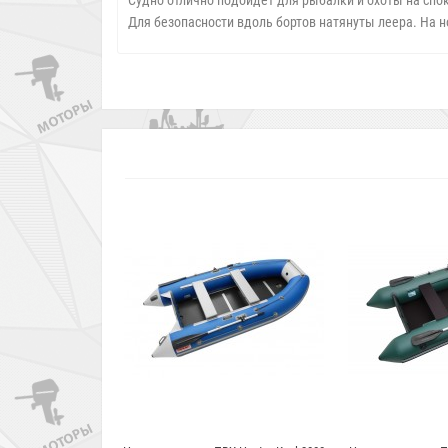
Судно отлично подойдет для рыбалки и охоты на сп
Для безопасности вдоль бортов натянуты леера. На н