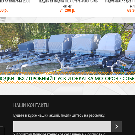
я лодка ПВХ Sfera 4500 Киль
Надувная лодка ПВХ Sfera 4200 Киль
Надувна
НДНД
НДНД
71 200 р.
68 300 р.
НАШИ КОНТАКТЫ
Будьте в курсе наших акций, подпишитесь на рассылку:
Я прочитал
Пользовательское соглашение
и согласен с