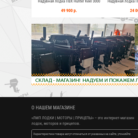
я лодка ПВХ Hunter Keel 3000
Надувная лодка ПВХ Standart-M 2800
Надувна
49 900 р.
24 000 р.
О НАШЕМ МАГАЗИНЕ
«ЛМП ЛОДКИ | МОТОРЫ | ПРИЦЕПЫ»
– это интернет-магазин
лодок, моторов и прицепов.
Характеристики товара могут отличаться от указанных на сайте, уточняйте