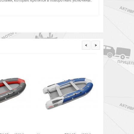
еслами, которые крепятся в поворотные уключины.
<
>