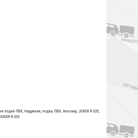
ые лодки ПВХ
,
Надувная
,
лодка
,
ПВХ
,
Альтаир
,
JOKER R-320
,
 JOKER R-320