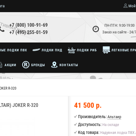
ата
Мой
+7 (800) 100-91-69
ПН-ПТН: 9:00-19:00
+7 (495) 255-01-59
Заказ на сайте - 24/
ЫЕ ЛОДКИ ПВХ
ЛОДКИ ПНД
ЛОДКИ РИБ
ЛЕГКОВЫЕ ПР
АКЦИИ
БРЕНДЫ
КОНТАКТЫ
OKER R-320
41 500 р.
AIR) JOKER R-320
Производитель:
Альтаир
Доступность:
На складе
Код товара:
Надувная лодка ПВХ А