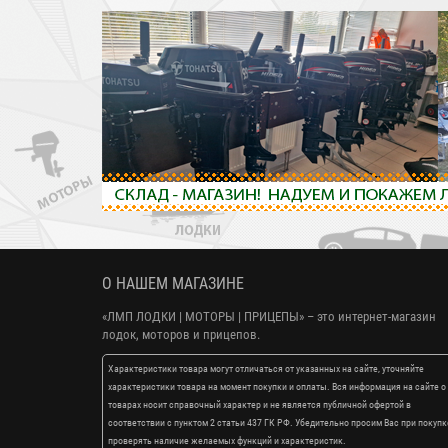
О НАШЕМ МАГАЗИНЕ
«ЛМП ЛОДКИ | МОТОРЫ | ПРИЦЕПЫ»
– это интернет-магазин
лодок, моторов и прицепов.
Характеристики товара могут отличаться от указанных на сайте, уточняйте
характеристики товара на момент покупки и оплаты. Вся информация на сайте о
товарах носит справочный характер и не является публичной офертой в
соответствии с пунктом 2 статьи 437 ГК РФ. Убедительно просим Вас при покупк
проверять наличие желаемых функций и характеристик.