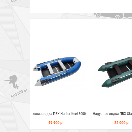
ПВХ Hunter Keel 3000
Надувная лодка ПВХ Standart-M 2800
Надувная лодка 
 900 р.
24 000 р.
71