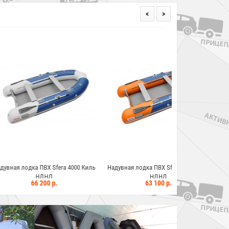
<
>
ВХ Sfera 4000 Киль
Надувная лодка ПВХ Sfera 3800 Киль
Надувная лодка П
ДНД
НДНД
Н
00 р.
63 100 р.
56 3