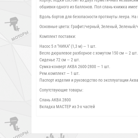
Корпус лодки состоит из двух герметичных независим
обшивки одного из баллонов. Пол слань-книжка имее
Вдоль бортов для безопасности протянуты леера. На 
Основные цвета: Графит/черный, Зеленый, Зеленый/
Комплект поставки:
Насос 5 л "НИКА" (1,3 м) — 1 шт.
Весло дюралевое разборное с хомутом 150 см — 2 шт.
Сиденье 72 см — 2 шт.
Сумка-конверт AКВА 2600-2800 — 1 шт.
Рем.комплект — 1 шт.
Паспорт изделия и руководство по эксплуатации Аква
Сопутствующие товары:
Слань АКВА 2800
Вкладка МАСТЕР из 3-х частей