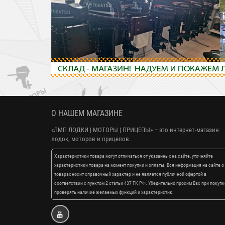
О НАШЕМ МАГАЗИНЕ
«ЛМП ЛОДКИ | МОТОРЫ | ПРИЦЕПЫ»
– это интернет-магазин
лодок, моторов и прицепов.
Характеристики товара могут отличаться от указанных на сайте, уточняйте
характеристики товара на момент покупки и оплаты. Вся информация на сайте о
товарах носит справочный характер и не является публичной офертой в
соответствии с пунктом 2 статьи 437 ГК РФ. Убедительно просим Вас при покупк
проверять наличие желаемых функций и характеристик.