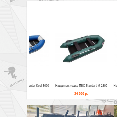
Х Hunter Keel 3000
Надувная лодка ПВХ Standart-M 2800
Надувная лодка П
Н
00 р.
24 000 р.
71 2