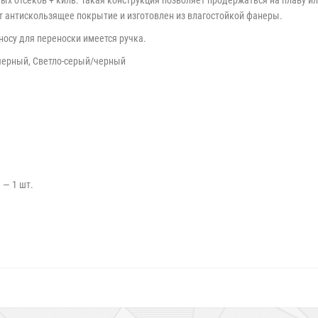
ых отсеков + киль. Такая конструкция позволяет продержаться на плаву и
т антискользящее покрытие и изготовлен из влагостойкой фанеры.
носу для переноски имеется ручка.
черный, Светло-серый/черный
 — 1 шт.