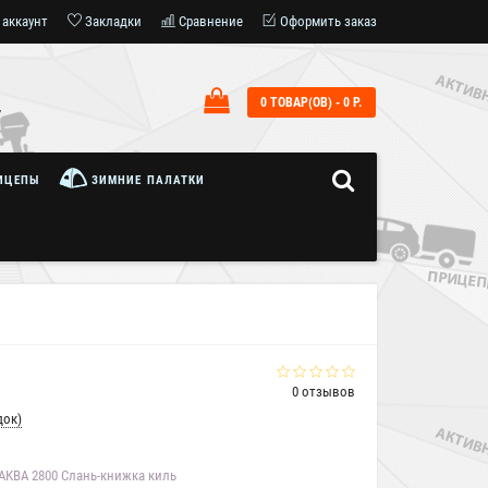
 аккаунт
Закладки
Сравнение
Оформить заказ
0 ТОВАР(ОВ) - 0 Р.
7
ИЦЕПЫ
ЗИМНИЕ ПАЛАТКИ
0 отзывов
док)
АКВА 2800 Слань-книжка киль