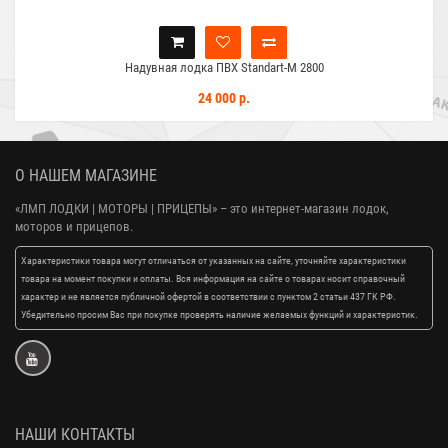
Надувная лодка ПВХ Standart-M 2800
24 000 р.
О НАШЕМ МАГАЗИНЕ
«ЛМП ЛОДКИ | МОТОРЫ | ПРИЦЕПЫ»
– это интернет-магазин лодок,
моторов и прицепов.
Характеристики товара могут отличаться от указанных на сайте, уточняйте характеристики
товара на момент покупки и оплаты. Вся информация на сайте о товарах носит справочный
характер и не является публичной офертой в соответствии с пунктом 2 статьи 437 ГК РФ.
Убедительно просим Вас при покупке проверять наличие желаемых функций и характеристик.
НАШИ КОНТАКТЫ