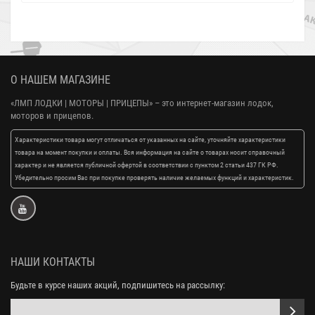
О НАШЕМ МАГАЗИНЕ
«ЛМП ЛОДКИ | МОТОРЫ | ПРИЦЕПЫ»
– это интернет-магазин лодок,
моторов и прицепов.
Характеристики товара могут отличаться от указанных на сайте, уточняйте характеристики
товара на момент покупки и оплаты. Вся информация на сайте о товарах носит справочный
характер и не является публичной офертой в соответствии с пунктом 2 статьи 437 ГК РФ.
Убедительно просим Вас при покупке проверять наличие желаемых функций и характеристик.
НАШИ КОНТАКТЫ
Будьте в курсе наших акций, подпишитесь на рассылку: