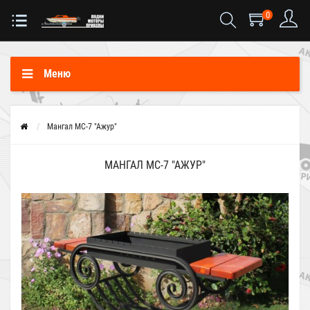
0
Меню
Мангал МС-7 "Ажур"
МАНГАЛ МС-7 "АЖУР"