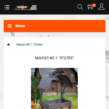
0
Меню
Мангал МС-1 "Уголёк"
МАНГАЛ МС-1 "УГОЛЁК"