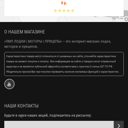
0 р.
О НАШЕМ МАГАЗИНЕ
«ЛМП ЛОДКИ | МОТОРЫ | ПРИЦЕПЫ»
– это интернет-магазин лодок,
моторов и прицепов.
Характеристики товара могут отличаться от указанных на сайте, уточняйте характеристики
товара на момент покупки и оплаты. Вся информация на сайте о товарах носит справочный
характер и не является публичной офертой в соответствии с пунктом 2 статьи 437 ГК РФ.
Убедительно просим Вас при покупке проверять наличие желаемых функций и характеристик.
НАШИ КОНТАКТЫ
Будьте в курсе наших акций, подпишитесь на рассылку: