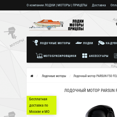
О компании ЛОДКИ | МОТОРЫ | ПРИЦЕПЫ
Доставка
Опл
Пользовательское соглашение
ЛОДОЧНЫЕ МОТОРЫ
ЛОДКИ
НАДУВН
МОТОБУКСИРОВЩИКИ
АКСЕССУАРЫ
Лодочные моторы
Лодочный мотор PARSUN F50 FEL
ЛОДОЧНЫЙ МОТОР PARSUN F50
Бесплатная
доставка по
Москве и МО