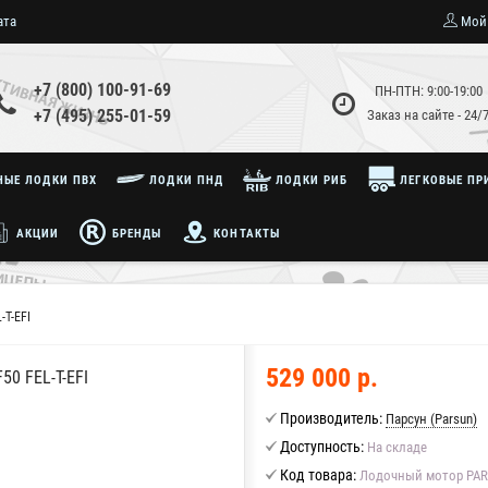
ата
Мой
+7 (800) 100-91-69
ПН-ПТН: 9:00-19:00
+7 (495) 255-01-59
Заказ на сайте - 24/
ЫЕ ЛОДКИ ПВХ
ЛОДКИ ПНД
ЛОДКИ РИБ
ЛЕГКОВЫЕ ПР
АКЦИИ
БРЕНДЫ
КОНТАКТЫ
-T-EFI
529 000 р.
 FEL-T-EFI
Производитель:
Парсун (Parsun)
Доступность:
На складе
Код товара:
Лодочный мотор PARS