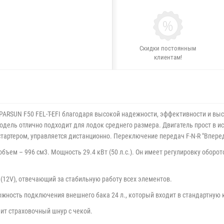
Скидки постоянным
клиентам!
 PARSUN F50
FEL-T-EFI
благодаря высокой надежности, эффективности и выс
одель отлично подходит для лодок среднего размера. Двигатель прост в и
стартером, управляется дистанционно. Переключение передач F-N-R "Впере
ъем – 996 см3. Мощность 29.4 кВт (50 л.с.). Он имеет регулировку оборо
12V), отвечающий за стабильную работу всех элементов.
жность подключения внешнего бака 24 л., который входит в стандартную
дит страховочный шнур с чекой.