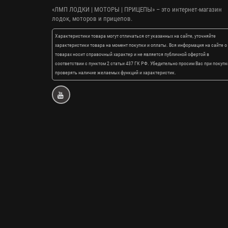
«ЛМП ЛОДКИ | МОТОРЫ | ПРИЦЕПЫ»
– это интернет-магазин
лодок, моторов и прицепов.
Характеристики товара могут отличаться от указанных на сайте, уточняйте
характеристики товара на момент покупки и оплаты. Вся информация на сайте о
товарах носит справочный характер и не является публичной офертой в
соответствии с пунктом 2 статьи 437 ГК РФ. Убедительно просим Вас при покупк
проверять наличие желаемых функций и характеристик.