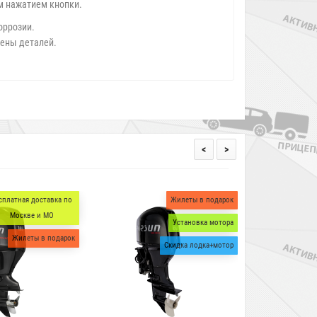
м нажатием кнопки.
оррозии.
мены деталей.
<
>
Жилеты в подарок
Жилеты в подарок
Установка мотора
Скидка лодка+мотор