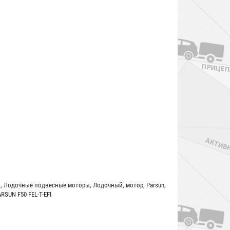
ы
,
Лодочные подвесные моторы
,
Лодочный
,
мотор
,
Parsun
,
SUN F50 FEL-T-EFI