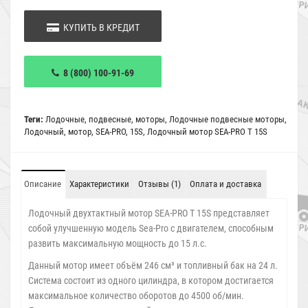
КУПИТЬ В КРЕДИТ
8 (800) 100-91-69
Теги:
Лодочные
,
подвесные
,
моторы
,
Лодочные подвесные моторы
,
Лодочный
,
мотор
,
SEA-PRO
,
15S
,
Лодочный мотор SEA-PRO Т 15S
Описание
Характеристики
Отзывы (1)
Оплата и доставка
Лодочный двухтактный мотор SEA-PRO Т 15S представляет
собой улучшенную модель Sea-Pro с двигателем, способным
развить максимальную мощность до 15 л.с.
Данный мотор имеет объём 246 см³ и топливный бак на 24 л.
Система состоит из одного цилиндра, в котором достигается
максимальное количество оборотов до 4500 об/мин.