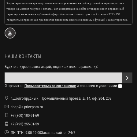
Характеристики товара могут отличаться от указанных на сайте, уточняйте характеристики
товара на момент покупки и оплаты. Вся информация на сайте о товарах носит справочный
характер и не является публичной офертой в соответствии с пунктом 2 статьи 437 ГК РФ.
Убедительно просим Вас при покупке проверять наличие желаемых функций и характеристик.
НАШИ КОНТАКТЫ
Будьте в курсе наших акций, подпишитесь на рассылку:
Я прочитал
Пользовательское соглашение
и согласен с условиями
г.Долгопрудный, Промышленный проезд, д. 14, оф. 204, 208
shop@s-pricepom.ru
+7 (800) 100-91-69
+7 (495) 255-01-59
ПН-ПТН: 9:00-19:00Заказ на сайте - 24/7