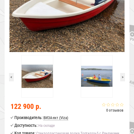
<
>
122 900 р.
0 отзывов
Производитель:
ВИЗА-яхт (Viza)
Доступность:
На складе
Код товара:
Стеклопластиковая лодка Тортилла-5 с Рундуками