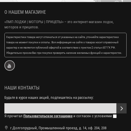
О НАШЕМ МАГАЗИНЕ
«ЛМП ЛОДКИ | МОТОРЫ | ПРИЦЕПЫ»
– это интернет-магазин лодок,
моторов и прицепов.
Характеристики товара могут отличаться от указанных на сайте, уточняйте характеристики
товара на момент покупки и оплаты. Вся информация на сайте о товарах носит справочный
характер и не является публичной офертой в соответствии с пунктом 2 статьи 437 ГК РФ.
Убедительно просим Вас при покупке проверять наличие желаемых функций и характеристик.
НАШИ КОНТАКТЫ
Будьте в курсе наших акций, подпишитесь на рассылку:
Я прочитал
Пользовательское соглашение
и согласен с условиями
г.Долгопрудный, Промышленный проезд, д. 14, оф. 204, 208