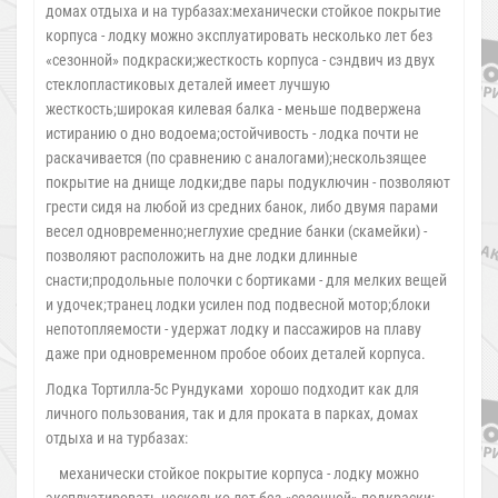
домах отдыха и на турбазах:механически стойкое покрытие
корпуса - лодку можно эксплуатировать несколько лет без
«сезонной» подкраски;жесткость корпуса - сэндвич из двух
стеклопластиковых деталей имеет лучшую
жесткость;широкая килевая балка - меньше подвержена
истиранию о дно водоема;остойчивость - лодка почти не
раскачивается (по сравнению с аналогами);нескользящее
покрытие на днище лодки;две пары подуключин - позволяют
грести сидя на любой из средних банок, либо двумя парами
весел одновременно;неглухие средние банки (скамейки) -
позволяют расположить на дне лодки длинные
снасти;продольные полочки с бортиками - для мелких вещей
и удочек;транец лодки усилен под подвесной мотор;блоки
непотопляемости - удержат лодку и пассажиров на плаву
даже при одновременном пробое обоих деталей корпуса.
Лодка Тортилла-5с Рундуками хорошо подходит как для
личного пользования, так и для проката в парках, домах
отдыха и на турбазах:
механически стойкое покрытие корпуса - лодку можно
эксплуатировать несколько лет без «сезонной» подкраски;