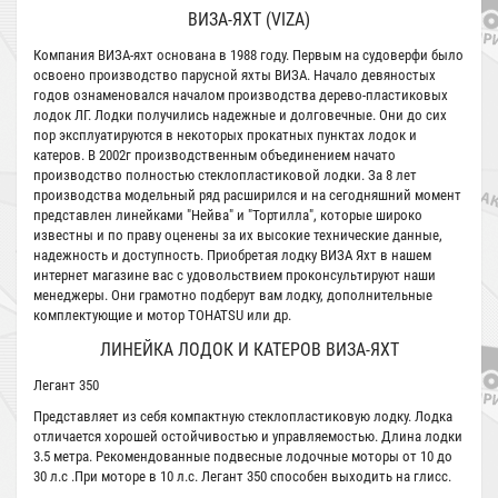
ВИЗА-ЯХТ (VIZA)
Компания ВИЗА-яхт основана в 1988 году. Первым на судоверфи было
освоено производство парусной яхты ВИЗА. Начало девяностых
годов ознаменовался началом производства дерево-пластиковых
лодок ЛГ. Лодки получились надежные и долговечные. Они до сих
пор эксплуатируются в некоторых прокатных пунктах лодок и
катеров. В 2002г производственным объединением начато
производство полностью стеклопластиковой лодки. За 8 лет
производства модельный ряд расширился и на сегодняшний момент
представлен линейками "Нейва" и "Тортилла", которые широко
известны и по праву оценены за их высокие технические данные,
надежность и доступность. Приобретая лодку ВИЗА Яхт в нашем
интернет магазине вас с удовольствием проконсультируют наши
менеджеры. Они грамотно подберут вам лодку, дополнительные
комплектующие и
мотор TOHATSU
или др.
ЛИНЕЙКА ЛОДОК И КАТЕРОВ ВИЗА-ЯХТ
Легант 350
Представляет из себя компактную стеклопластиковую лодку. Лодка
отличается хорошей остойчивостью и управляемостью. Длина лодки
3.5 метра. Рекомендованные подвесные лодочные моторы от 10 до
30 л.с .При моторе в 10 л.с. Легант 350 способен выходить на глисс.