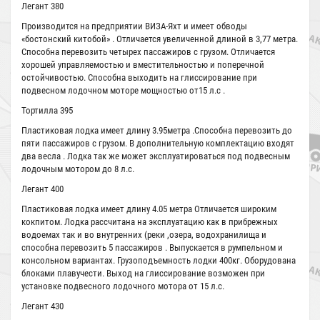
Легант 380
Производится на предприятии ВИЗА-Яхт и имеет обводы
«бостонский китобой» . Отличается увеличенной длиной в 3,77 метра.
Способна перевозить четырех пассажиров с грузом. Отличается
хорошей управляемостью и вместительностью и поперечной
остойчивостью. Способна выходить на глиссирование при
подвесном лодочном моторе мощностью от15 л.с .
Тортилла 395
Пластиковая лодка имеет длину 3.95метра .Способна перевозить до
пяти пассажиров с грузом. В дополнительную комплектацию входят
два весла . Лодка так же может эксплуатироваться под подвесным
лодочным мотором до 8 л.с.
Легант 400
Пластиковая лодка имеет длину 4.05 метра Отличается широким
кокпитом. Лодка рассчитана на эксплуатацию как в прибрежных
водоемах так и во внутренних (реки ,озера, водохранилища и
способна перевозить 5 пассажиров . Выпускается в румпельном и
консольном вариантах. Грузоподъемность лодки 400кг. Оборудована
блоками плавучести. Выход на глиссирование возможен при
установке подвесного лодочного мотора от 15 л.с.
Легант 430