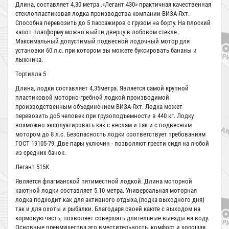
Длина, составляет 4,30 метра .«Легант 430» практичная качественная
стеклопластиковая лодка производства компании ВИЗА-Яхт.
Способна перевозить до 5 пассажиров с грузом на борту. На плоский
капот платформу можно выйти дверцу в лобовом стекле.
Максимальный допустимый подвесной лодочный мотор для
установки 60 л.с. при котором вы можете буксировать бананы и
лыжника.
Тортилла 5
Длина, лодки составляет 4,35метра. Является самой крупной
пластиковой моторно-гребной лодкой производимой
производственным объединением ВИЗА-Яхт. Лодка может
перевозить до5 человек при грузоподъемности в 440 кг. Лодку
возможно эксплуатировать как с веслам и так и с подвесным
мотором до 8 л.с. Безопасность лодки соответствует требованиям
ГОСТ 19105-79. Две пары уключин - позволяют грести сидя на любой
из средних банок.
Легант 515К
Является флагманской пятиместной лодкой. Длина моторной
каютной лодки составляет 5.10 метра. Универсальная моторная
лодка подходит как для активного отдыха,(лодка выходного дня)
так и для охоты и рыбалки. Благодаря своей каюте с выходом на
кормовую часть, позволяет совершать длительные выезды на воду.
Основные преимущества это вместительность, комфорт и хорошая