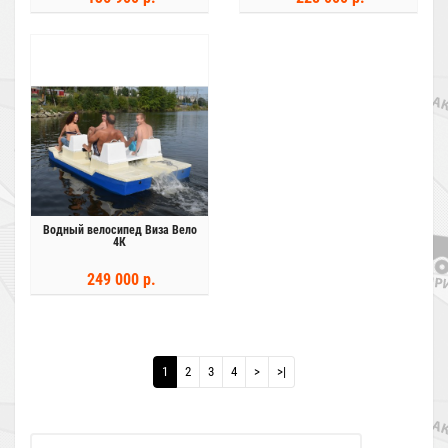
Водный велосипед Виза Вело
4К
249 000 р.
1
2
3
4
>
>|