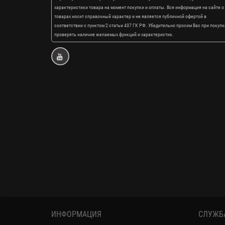
характеристики товара на момент покупки и оплаты. Вся информация на сайте о
товарах носит справочный характер и не является публичной офертой в
соответствии с пунктом 2 статьи 437 ГК РФ. Убедительно просим Вас при покупк
проверять наличие желаемых функций и характеристик.
ИНФОРМАЦИЯ
СЛУЖБ