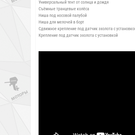
Универсальный тент от солнца и дождя
Съёмные транцевые колёса
Ниша под носовой палубой
Ниша для мелочей в борт
Сдвижное крепление под датчик эхолота с установ
Крепление под датчик эхолота с установкой