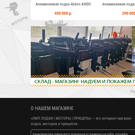
дка Aluton 430DC
Алюминиевая лодка Aluton 390Fish
Алюминиевая ло
000 р.
390 000 р.
375 
О НАШЕМ МАГАЗИНЕ
«ЛМП ЛОДКИ | МОТОРЫ | ПРИЦЕПЫ»
– это интернет-магазин
лодок, моторов и прицепов.
Характеристики товара могут отличаться от указанных на сайте, уточняйте