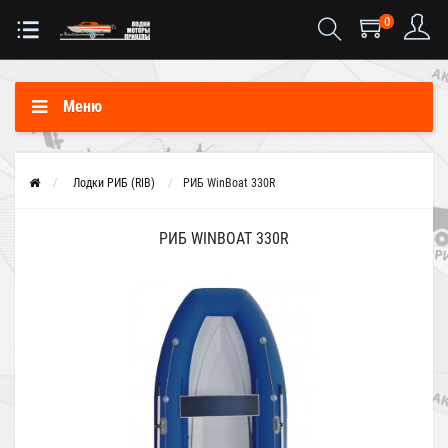
0
Меню
Лодки РИБ (RIB)
РИБ WinBoat 330R
РИБ WINBOAT 330R