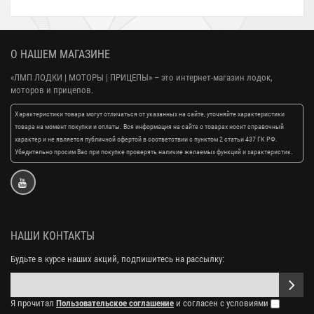
О НАШЕМ МАГАЗИНЕ
«ЛМП ЛОДКИ | МОТОРЫ | ПРИЦЕПЫ»
– это интернет-магазин лодок,
моторов и прицепов.
Характеристики товара могут отличаться от указанных на сайте, уточняйте характеристики
товара на момент покупки и оплаты. Вся информация на сайте о товарах носит справочный
характер и не является публичной офертой в соответствии с пунктом 2 статьи 437 ГК РФ.
Убедительно просим Вас при покупке проверять наличие желаемых функций и характеристик.
НАШИ КОНТАКТЫ
Будьте в курсе наших акций, подпишитесь на рассылку:
Я прочитал
Пользовательское соглашение
и согласен с условиями