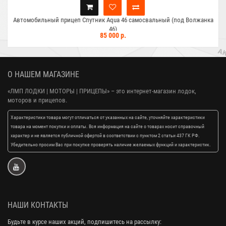
Автомобильный прицеп Спутник Aqua 46 самосвальный (под Волжанка
46)
85 000 р.
О НАШЕМ МАГАЗИНЕ
«ЛМП ЛОДКИ | МОТОРЫ | ПРИЦЕПЫ»
– это интернет-магазин лодок,
моторов и прицепов.
Характеристики товара могут отличаться от указанных на сайте, уточняйте характеристики
товара на момент покупки и оплаты. Вся информация на сайте о товарах носит справочный
характер и не является публичной офертой в соответствии с пунктом 2 статьи 437 ГК РФ.
Убедительно просим Вас при покупке проверять наличие желаемых функций и характеристик.
НАШИ КОНТАКТЫ
Будьте в курсе наших акций, подпишитесь на рассылку: