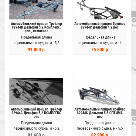
Автомобильный прицеп Трейлер
Автомобильный прицеп Трейлер
82944Н Дельфин 5,2 Комплекс,
82944С Дельфин 4,2 рес
рес., самосвал
Предельная длина
Предельная длина
перевозимого судна, м -
5,2
перевозимого судна, м -
4
91 000 р.
76 800 р.
Автомобильный прицеп Трейлер
Автомобильный прицеп Трейлер
82944С Дельфин 5,2 КОМПЛЕКС
82944С Дельфин 5,5 ОПТИМА
рес
рес
Предельная длина
Предельная длина
перевозимого судна, м -
5,2
перевозимого судна, м -
5,5
81 600 р.
82 900 р.