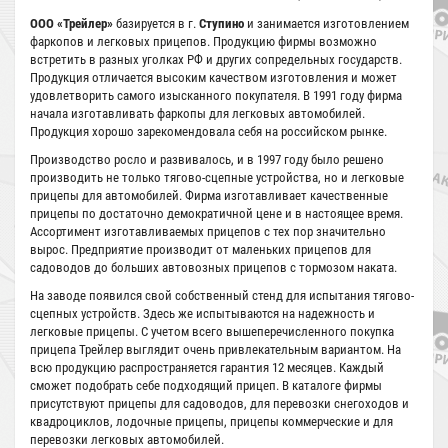
ООО «Трейлер»
базируется в г.
Ступино
и занимается изготовлением
фаркопов и легковых прицепов. Продукцию фирмы возможно
встретить в разных уголках РФ и других сопредельных государств.
Продукция отличается высоким качеством изготовления и может
удовлетворить самого изысканного покупателя. В 1991 году фирма
начала изготавливать фаркопы для легковых автомобилей.
Продукция хорошо зарекомендовала себя на российском рынке.
Производство росло и развивалось, и в 1997 году было решено
производить не только тягово-сцепные устройства, но и легковые
прицепы для автомобилей. Фирма изготавливает качественные
прицепы по достаточно демократичной цене и в настоящее время.
Ассортимент изготавливаемых прицепов с тех пор значительно
вырос. Предприятие производит от маленьких прицепов для
садоводов до больших автовозных прицепов с тормозом наката.
На заводе появился свой собственный стенд для испытания тягово-
сцепных устройств. Здесь же испытываются на надежность и
легковые прицепы. С учетом всего вышеперечисленного покупка
прицепа Трейлер выглядит очень привлекательным вариантом. На
всю продукцию распространяется гарантия 12 месяцев. Каждый
сможет подобрать себе подходящий прицеп. В каталоге фирмы
присутствуют прицепы для садоводов, для перевозки снегоходов и
квадроциклов, лодочные прицепы, прицепы коммерческие и для
перевозки легковых автомобилей.