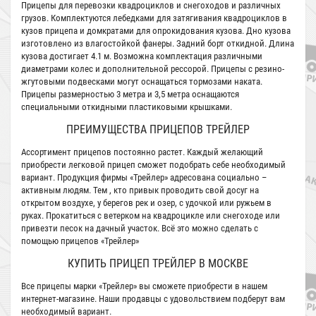
Прицепы для перевозки квадроциклов и снегоходов и различных
грузов. Комплектуются лебедками для затягивания квадроциклов в
кузов прицепа и домкратами для опрокидования кузова. Дно кузова
изготовлено из влагостойкой фанеры. Задний борт откидной. Длина
кузова достигает 4.1 м. Возможна комплектация различными
диаметрами колес и дополнительной рессорой. Прицепы с резино-
жгутовыми подвесками могут оснащаться тормозами наката.
Прицепы размерностью 3 метра и 3,5 метра оснащаются
специальными откидными пластиковыми крышками.
ПРЕИМУЩЕСТВА ПРИЦЕПОВ ТРЕЙЛЕР
Ассортимент прицепов постоянно растет. Каждый желающий
приобрести легковой прицеп сможет подобрать себе необходимый
вариант. Продукция фирмы «Трейлер» адресована социально –
активным людям. Тем , кто привык проводить свой досуг на
открытом воздухе, у берегов рек и озер, с удочкой или ружьем в
руках. Прокатиться с ветерком на квадроцикле или снегоходе или
привезти песок на дачный участок. Всё это можно сделать с
помощью прицепов «Трейлер»
КУПИТЬ ПРИЦЕП ТРЕЙЛЕР В МОСКВЕ
Все прицепы марки «Трейлер» вы сможете приобрести в нашем
интернет-магазине. Наши продавцы с удовольствием подберут вам
необходимый вариант.