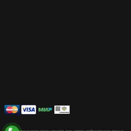
© 2020 Интернет магазин легковых прицепов, лодок, моторов, мотобуксировщиков, запасных