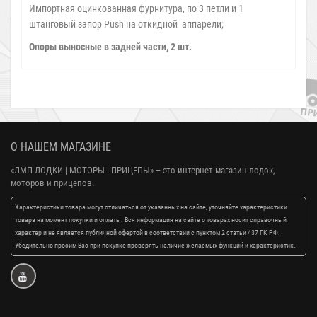
Импортная оцинкованная фурнитура, по 3 петли и 1
штанговый запор Push на откидной аппарели;
Опоры выносные в задней части, 2 шт.
О НАШЕМ МАГАЗИНЕ
«ЛМП ЛОДКИ | МОТОРЫ | ПРИЦЕПЫ»
– это интернет-магазин лодок,
моторов и прицепов.
Характеристики товара могут отличаться от указанных на сайте, уточняйте характеристики
товара на момент покупки и оплаты. Вся информация на сайте о товарах носит справочный
характер и не является публичной офертой в соответствии с пунктом 2 статьи 437 ГК РФ.
Убедительно просим Вас при покупке проверять наличие желаемых функций и характеристик.