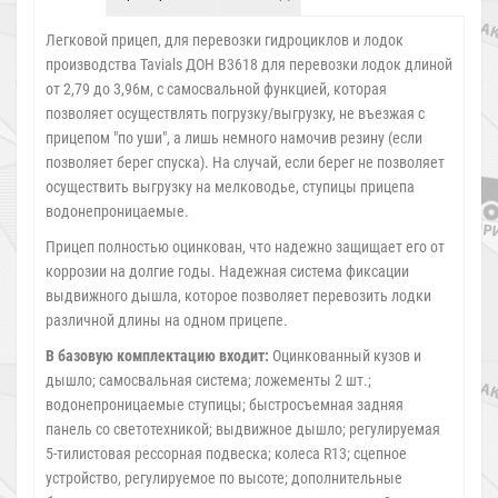
Легковой прицеп, для перевозки гидроциклов и лодок
производства Tavials ДОН В3618 для перевозки лодок длиной
от 2,79 до 3,96м, с самосвальной функцией, которая
позволяет осуществлять погрузку/выгрузку, не въезжая с
прицепом "по уши", а лишь немного намочив резину (если
позволяет берег спуска). На случай, если берег не позволяет
осуществить выгрузку на мелководье, ступицы прицепа
водонепроницаемые.
Прицеп полностью оцинкован, что надежно защищает его от
коррозии на долгие годы. Надежная система фиксации
выдвижного дышла, которое позволяет перевозить лодки
различной длины на одном прицепе.
В базовую комплектацию входит:
Оцинкованный кузов и
дышло; самосвальная система; ложементы 2 шт.;
водонепроницаемые ступицы; быстросъемная задняя
панель со светотехникой; выдвижное дышло; регулируемая
5-тилистовая рессорная подвеска; колеса R13; сцепное
устройство, регулируемое по высоте; дополнительные