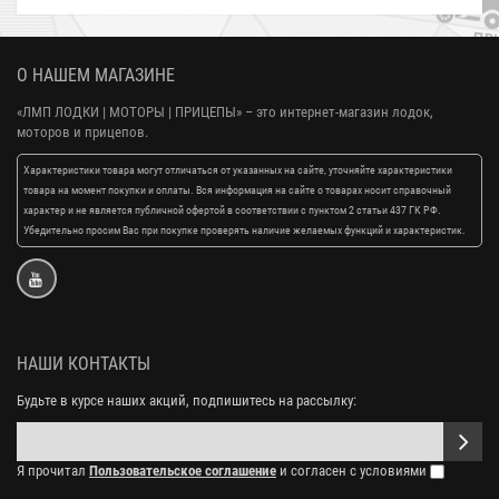
О НАШЕМ МАГАЗИНЕ
«ЛМП ЛОДКИ | МОТОРЫ | ПРИЦЕПЫ»
– это интернет-магазин лодок,
моторов и прицепов.
Характеристики товара могут отличаться от указанных на сайте, уточняйте характеристики
товара на момент покупки и оплаты. Вся информация на сайте о товарах носит справочный
характер и не является публичной офертой в соответствии с пунктом 2 статьи 437 ГК РФ.
Убедительно просим Вас при покупке проверять наличие желаемых функций и характеристик.
НАШИ КОНТАКТЫ
Будьте в курсе наших акций, подпишитесь на рассылку:
Я прочитал
Пользовательское соглашение
и согласен с условиями