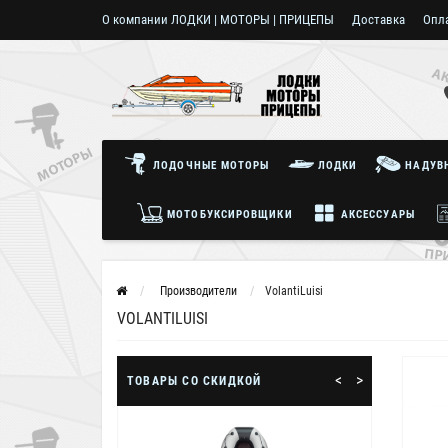
О компании ЛОДКИ | МОТОРЫ | ПРИЦЕПЫ
Доставка
Опл
Пользовательское соглашение
ЛОДОЧНЫЕ МОТОРЫ
ЛОДКИ
НАДУВН
МОТОБУКСИРОВЩИКИ
АКСЕССУАРЫ
Производители
VolantiLuisi
VOLANTILUISI
<
>
ТОВАРЫ СО СКИДКОЙ