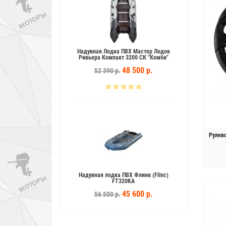
ВХ Аква 3200 СК
Надувная Лодка ПВХ Мастер Лодок
Надувна
Ривьера Компакт 3200 СК "Комби"
3 600 р.
48 500 р.
52 390 р.
5
Рулев
ВХ Мастер Лодок
Надувная лодка ПВХ Флинк (Flinc)
200 НДНД "Комби"
FT320KA
5 700 р.
45 600 р.
56 500 р.