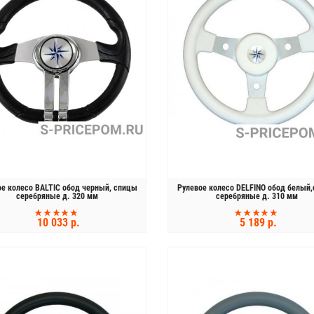
Бесплатная доставка
Тест-драйв
я лодка ПВХ Флинк (Flinc)
Быстроразборный мотобуксировщик
FТ320A НДНД
«ДЖИММИ»
44 900 р.
80 000 р.
3 700 р.
89 000 р.
ое колесо BALTIC обод черный, спицы
Рулевое колесо DELFINO обод белый
серебряные д. 320 мм
серебряные д. 310 мм
10 033 р.
5 189 р.
Лодочный мотор Hidea HD 5 FHS
62 600 р.
74 000 р.
КУПИТЬ
КУПИТЬ