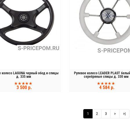
е колесо LAGUNA черный обод и спицы
Рулевое колесо LEADER PLAST белы
д. 335 мм
серебряные спицы д. 330 мм
3 500 р.
4 584 р.
КУПИТЬ
КУПИТЬ
1
2
3
>
>|