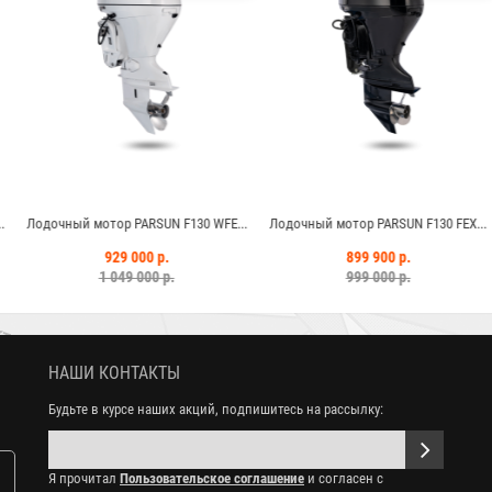
PARSUN F130 WFE...
Лодочный мотор PARSUN F130 FEX...
Лодочный мотор PA
000 р.
899 900 р.
1 049 
 000 р.
999 000 р.
НАШИ КОНТАКТЫ
Будьте в курсе наших акций, подпишитесь на рассылку:
Я прочитал
Пользовательское соглашение
и согласен с