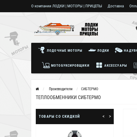
О компании ЛОДКИ | МОТОРЫ | ПРИЦЕПЫ
Доставка
Опл
Пользовательское соглашение
ЛОДОЧНЫЕ МОТОРЫ
ЛОДКИ
НАДУВН
МОТОБУКСИРОВЩИКИ
АКСЕССУАРЫ
Производители
СИБТЕРМО
ТЕПЛООБМЕННИКИ СИБТЕРМО
<
>
ТОВАРЫ СО СКИДКОЙ