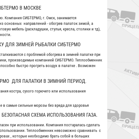
БТЕРМО В МОСКВЕ
о. Компания СИБТЕРМО, г. Омск, занимается
з основных направлений - обогрев палаток зимой, а
вую мебель (раскладушки, стулья, кресла, столики и тд),
жности.
КУ ДЛЯ ЗИМНЕЙ РЫБАЛКИ СИБТЕРМО
талкиваются с проблемой обогрева в зимней палатке при
нники, производимые компанией
СИБТЕРМО
.
Теплообменник
способно быстро прогреть воздух в палатке . Возможен
ЕРМО
ДЛЯ ПАЛАТКИ В ЗИМНИЙ ПЕРИОД
.
ания костра, сухого горючего или использования
 в самые сильные морозы без вреда для здоровья
 БЕЗОПАСНАЯ СХЕМА ИСПОЛЬЗОВАНИЯ ГАЗА.
опасен при использовании. Компания постаралась сделать
использовании. Теплообменник невозможно сравнивать с
ровах , которые необходимо брать собой в больших