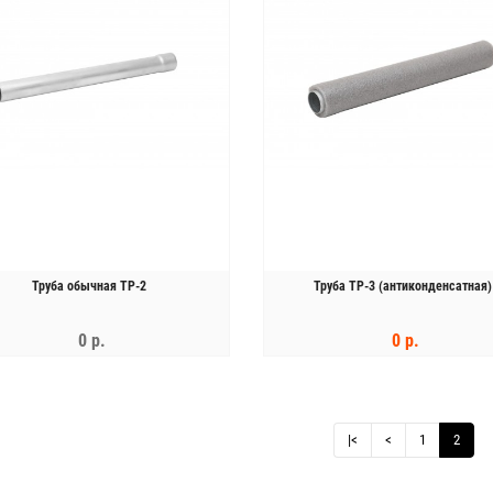
Труба обычная ТР-2
Труба ТР-3 (антиконденсатная)
0 р.
0 р.
ЗАКОНЧИЛСЯ
КУПИТЬ
|<
<
1
2