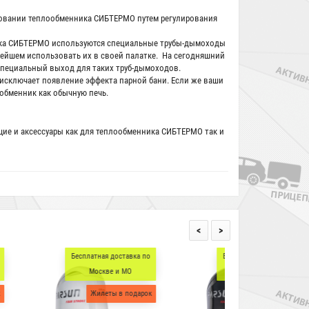
зовании теплообменника
СИБТЕРМО
путем регулирования
ника СИБТЕРМО используются специальные
трубы-дымоходы
нейшем использовать их в своей палатке. На сегодняшний
специальный выход для таких труб-дымоходов.
исключает появление эффекта парной бани. Если же ваши
обменник как обычную печь.
щие и аксессуары как для теплообменника
СИБТЕРМО
так и
<
>
платная доставка по
Бесплатная доставка по
Бесп
Москве и МО
Москве и МО
Жилеты в подарок
Жилеты в подарок