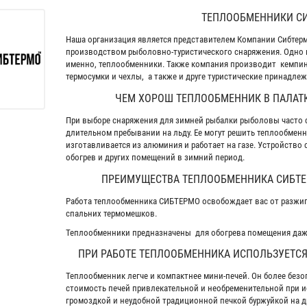
ТЕПЛООБМЕННИКИ СИ
Наша организация является представителем Компании Сибтерм
производством рыболовно-туристического снаряжения. Одно и
именно, теплообменники. Также компания производит кемпинго
термосумки и чехлы, а также и друге туристические принадле
ЧЕМ ХОРОШ ТЕПЛООБМЕННИК В ПАЛАТ
При выборе снаряжения для зимней рыбалки рыболовы часто с
длительном пребывании на льду. Ее могут решить теплообме
изготавливается из алюминия и работает на газе. Устройство 
обогрев и других помещений в зимний период.
ПРЕИМУЩЕСТВА ТЕПЛООБМЕННИКА
СИБТ
Работа теплообменника
СИБТЕРМО
освобождает вас от разжиг
спальних термомешков.
Теплообменники предназначены для обогрева помещения даже
ПРИ РАБОТЕ ТЕПЛООБМЕННИКА ИСПОЛЬЗУЕТСЯ
Теплообменник легче и компактнее мини-печей. Он более без
стоимость печей привлекательной и необременительной при 
громоздкой и неудобной традиционной печкой буржуйкой на д