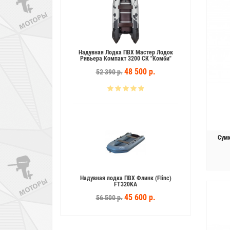
ВХ Аква 3200 СК
Надувная Лодка ПВХ Мастер Лодок
Надувна
Ривьера Компакт 3200 СК "Комби"
3 600 р.
48 500 р.
52 390 р.
5
Сум
ВХ Мастер Лодок
Надувная лодка ПВХ Флинк (Flinc)
200 НДНД "Комби"
FT320KA
5 700 р.
45 600 р.
56 500 р.