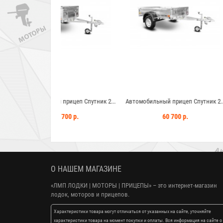
прицеп Спутник 2...
Автомобильный прицеп Спутник 2...
Лодочный мотор 
 700 р.
60 700 р.
929 
1 049
О НАШЕМ МАГАЗИНЕ
«ЛМП ЛОДКИ | МОТОРЫ | ПРИЦЕПЫ»
– это интернет-магазин
лодок, моторов и прицепов.
Характеристики товара могут отличаться от указанных на сайте, уточняйте
характеристики товара на момент покупки и оплаты. Вся информация на сайте о