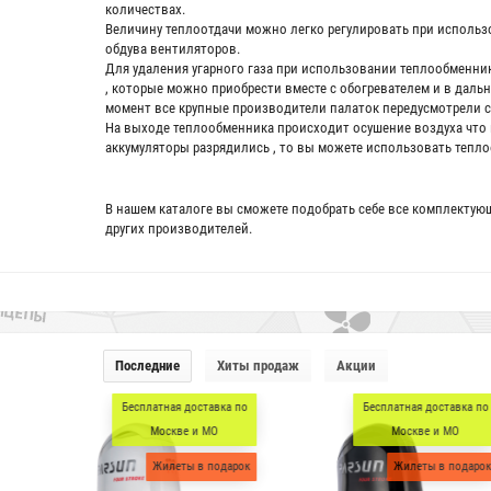
количествах.
Величину теплоотдачи можно легко регулировать при исполь
обдува
вентиляторов
.
Для удаления угарного газа при использовании теплообмен
, которые можно приобрести вместе с обогревателем и в даль
момент все крупные производители палаток передусмотрели 
На выходе теплообменника происходит осушение воздуха что 
аккумуляторы разрядились , то вы можете использовать тепло
В нашем каталоге вы сможете подобрать себе все комплектую
других производителей.
Последние
Хиты продаж
Акции
есплатная доставка по
Бесплатная доставка по
Бес
Москве и МО
Москве и МО
Жилеты в подарок
Жилеты в подарок