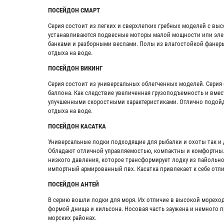
ПОСЕЙДОН СМАРТ
Серия состоит из легких и сверхлегких гребных моделей с вы
устанавливаются подвесные моторы малой мощности или эле
банками и разборными веслами. Полы из влагостойкой фанеры
отдыха на воде.
ПОСЕЙДОН ВИКИНГ
Серия состоит из универсальных облегченных моделей. Серия
баллона. Как следствие увеличенная грузоподъемность и вмес
улучшенными скоростными характеристиками. Отлично подойде
отдыха на воде.
ПОСЕЙДОН КАСАТКА
Универсальные лодки подходящие для рыбалки и охоты так и
Обладают отличной управляемостью, компактны и комфортны
низкого давления, которое трансформирует лодку из пайольно
импортный армированный пвх. Касатка привлекает к себе отл
ПОСЕЙДОН АНТЕЙ
В серию вошли лодки для моря. Их отличие в высокой морехо
формой днища и кильсона. Носовая часть заужена и немного 
морских районах.