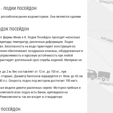
 - ЛОДКИ ПОСЕЙДОН
а российском рынке водомоторики. Они являются одними
ОДОК ПОСЕЙДОН
кт фирмы Мнев и К. Лодки Посейдон проходят несколько
перепады температур, различные деформации. Лодки
х. Безопасность на воде гарантирует конструкция из
ления обеспечивают воздушные клапаны, оборудованные в
управляемость и курсовую устойчивость при любой
рантирует длительный срок службы изделий. Материал не
 до 2 м. Вес составляет от 12 кг. до 103 кг., при
я старших. Диаметр баллонов варьируется от 36см. до 62 см.
 л.с. Скорость лодок под мотором достигает 100 км/ч.
рные модели девяти различных сериях. Моторно-гребные и
омплекте всех лодок есть банки, крепящиеся на
 Ремкомплекты так же входят в стандартную
 ПОСЕЙДОН