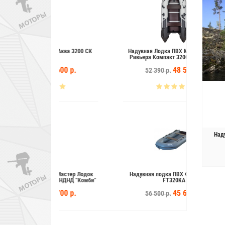
ВХ Аква 3200 СК
Надувная Лодка ПВХ Мастер Лодок
Надувн
Ривьера Компакт 3200 СК "Комби"
3 600 р.
48 500 р.
52 390 р.
5
Над
ВХ Мастер Лодок
Надувная лодка ПВХ Флинк (Flinc)
200 НДНД "Комби"
FT320KA
5 700 р.
45 600 р.
56 500 р.