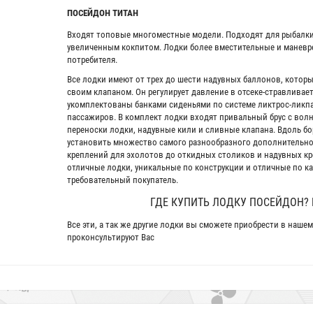
ПОСЕЙДОН ТИТАН
Входят топовые многоместные модели. Подходят для рыбалки,
увеличенным кокпитом. Лодки более вместительные и маневр
потребителя.
Все лодки имеют от трех до шести надувных баллонов, котор
своим клапаном. Он регулирует давление в отсеке-стравливае
укомплектованы банками сиденьями по системе ликтрос-ликпа
пассажиров. В комплект лодки входят привальный брус с вол
переноски лодки, надувные кили и сливные клапана. Вдоль бо
установить множество самого разнообразного дополнительно
креплений для эхолотов до откидных столиков и надувных кр
отличные лодки, уникальные по конструкции и отличные по к
требовательный покупатель.
ГДЕ КУПИТЬ ЛОДКУ ПОСЕЙДОН? 
Все эти, а так же другие лодки вы сможете приобрести в наше
проконсультируют Вас