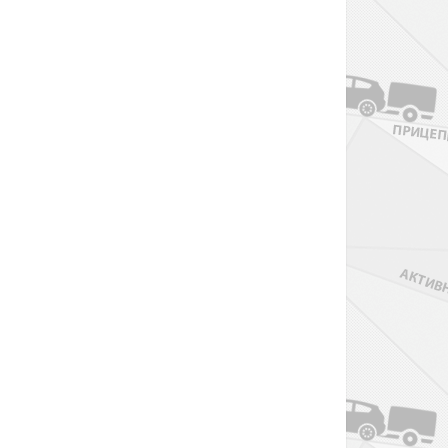
Жилеты в подарок
Лодочный мотор PARSUN F130 FEX-T-
EFI
899 900 р.
999 000 р.
Бесплатная доставка
по Москве и МО
Жилеты в подарок
Лодочный мотор PARSUN F130 WFEX-T-
EFI
929 000 р.
1 049 000 р.