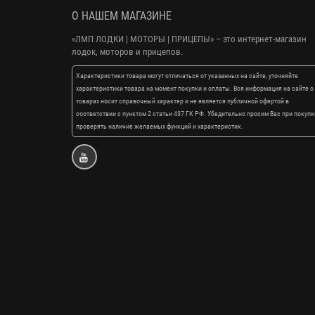
О НАШЕМ МАГАЗИНЕ
«ЛМП ЛОДКИ | МОТОРЫ | ПРИЦЕПЫ»
– это интернет-магазин
лодок, моторов и прицепов.
Характеристики товара могут отличаться от указанных на сайте, уточняйте
характеристики товара на момент покупки и оплаты. Вся информация на сайте о
товарах носит справочный характер и не является публичной офертой в
соответствии с пунктом 2 статьи 437 ГК РФ. Убедительно просим Вас при покупк
проверять наличие желаемых функций и характеристик.