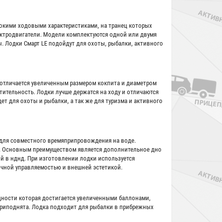
сокими ходовыми характеристиками, на транец которых
ктродвигатели. Модели комплектуются одной или двумя
. Лодки Смарт LE подойдут для охоты, рыбалки, активного
 отличается увеличенным размером кокпита и диаметром
тительность. Лодки лучше держатся на ходу и отличаются
т для охоты и рыбалки, а так же для туризма и активного
 для совместного времяприпровождения на воде.
. Основным преимуществом является дополнительное дно
й в нднд. При изготовлении лодки используется
ичной управляемостью и внешней эстетикой.
дности которая достигается увеличенными баллонами,
приподнята. Лодка подходит для рыбалки в прибрежных