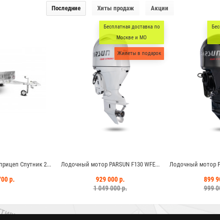
Последние
Хиты продаж
Акции
Бесплатная доставка по
Бес
Москве и МО
Жилеты в подарок
рицеп Спутник 2...
Лодочный мотор PARSUN F130 WFE...
Лодочный мотор PA
700 р.
929 000 р.
899 9
1 049 000 р.
999 0