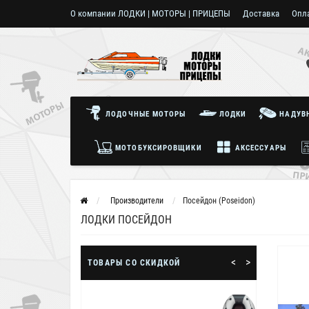
О компании ЛОДКИ | МОТОРЫ | ПРИЦЕПЫ
Доставка
Опл
Пользовательское соглашение
ЛОДОЧНЫЕ МОТОРЫ
ЛОДКИ
НАДУВН
МОТОБУКСИРОВЩИКИ
АКСЕССУАРЫ
Производители
Посейдон (Poseidon)
ЛОДКИ ПОСЕЙДОН
<
>
ТОВАРЫ СО СКИДКОЙ