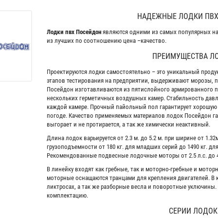
НАДЕЖНЫЕ ЛОДКИ ПВХ
Лодки пвх Посейдон
являются одними из самых популярных н
из лучших по соотношению цена –качество.
ПРЕИМУЩЕСТВА Л
Проектируются лодки самостоятельно – это уникальный проду
этапов тестирования на предприятии, выдерживают морозы, 
Посейдон изготавливаются из пятислойного армированного пв
нескольких герметичных воздушных камер. Стабильность дав
каждой камере. Прочный пайольный пол гарантирует хорошую 
погоде. Качество применяемых материалов лодок Посейдон га
выгорает и не протирается, а так же химически неактивный.
Длина лодок варьируется от 2.3 м. до 5.2 м. при ширине от 1.32м.
грузоподъемности от 180 кг. для младших серий до 1490 кг. дл
Рекомендованные подвесные лодочные моторы от 2.5 л.с. до 40
В линейку входят как гребные, так и моторно-гребные и мото
моторные оснащаются транцами для крепления двигателей. В к
ликтросах, а так же разборные весла и поворотные уключины.
комплектацию.
СЕРИИ ЛОДОК