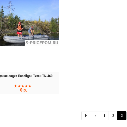
Бесплатная доставка
Тест-драйв
ая лодка ПВХ Флинк (Flinc)
Быстроразборный мотобуксировщик
FТ320A НДНД
«ДЖИММИ»
44 900 р.
80 000 р.
3 700 р.
89 000 р.
увная лодка Посейдон Титан TN-460
0 р.
Лодочный мотор Hidea HD 5 FHS
62 600 р.
74 000 р.
КУПИТЬ
|<
<
1
2
3