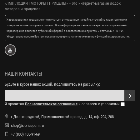
«ЛМП ЛОДКИ | МОТОРЫ | ПРИЦЕПЫ»
– это интернет-магазин лодок,
моторов и прицепов.
Характеристики товара могут отличаться от указанных на сайте, уточняйте характеристики
товара на момент покупки и оплаты. Вся информация на сайте о товарах носит справочный
характер и не является публичной офертой в соответствии с пунктом 2 статьи 437 ГК РФ.
Убедительно просим Вас при покупке проверять наличие желаемых функций и характеристик.
НАШИ КОНТАКТЫ
Будьте в курсе наших акций, подпишитесь на рассылку:
Я прочитал
Пользовательское соглашение
и согласен с условиями
г.Долгопрудный, Промышленный проезд, д. 14, оф. 204, 208
shop@s-pricepom.ru
+7 (800) 100-91-69