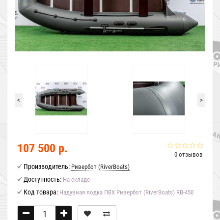
<
>
107 500 р.
0 отзывов
Производитель:
Ривербот (RiverBoats)
Доступность:
На складе
Код товара:
Надувная лодка ПВХ Ривербот (RiverBoats) RB-450