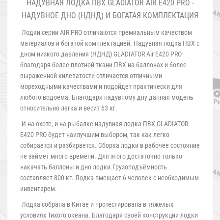
НАДУВНАЯ ЛОДКА ПВХ GLADIATOR AIR E420 PRO -
НАДУВНОЕ ДНО (НДНД) И БОГАТАЯ КОМПЛЕКТАЦИЯ
Лодки серии AIR PRO отличаются премиальным качеством
материалов и богатой комплектацией. Надувная лодка ПВХ с
дном низкого давления (НДНД) GLADIATOR Air E420 PRO
благодаря более плотной ткани ПВХ на баллонах и более
выраженной килеватости отличается отличными
мореходными качествами и подойдет практически для
любого водоема. Благодаря надувному дну данная модель
относительно легка и весит 63 кг.
И на охоте, и на рыбалке надувная лодка ПВХ GLADIATOR
E420 PRO будет наилучшим выбором, так как легко
собирается и разбирается. Сборка лодки в рабочее состояние
не займет много времени. Для этого достаточно только
накачать баллоны и дно лодки.Грузоподъёмность
составляет 800 кг. Лодка вмещает 6 человек с необходимым
инвентарем.
Лодка собрана в Китае и протестирована в тяжелых
условиях Тихого океана. Благодаря своей конструкции лодки