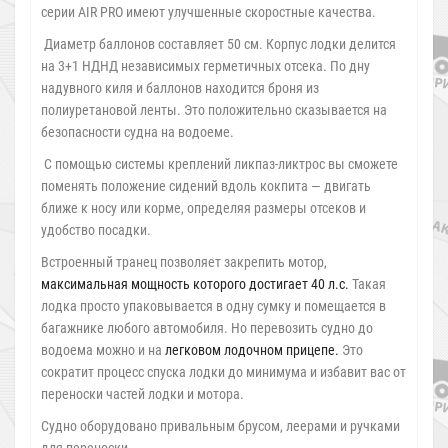
серии AIR PRO имеют улучшенные скоростные качества.
Диаметр баллонов составляет 50 см. Корпус лодки делится
на 3+1 НДНД независимых герметичных отсека. По дну
надувного киля и баллонов находится броня из
полиуретановой ленты. Это положительно сказывается на
безопасности судна на водоеме.
С помощью системы креплений ликпаз-ликтрос вы сможете
поменять положение сидений вдоль кокпита — двигать
ближе к носу или корме, определяя размеры отсеков и
удобство посадки.
Встроенный транец позволяет закрепить мотор,
максимальная мощность которого достигает 40 л.с.
Такая
лодка просто упаковывается в одну сумку и помещается в
багажнике любого автомобиля. Но перевозить судно до
водоема можно и на
легковом лодочном прицепе.
Это
сократит процесс спуска лодки до минимума и избавит вас от
переноски частей лодки и мотора.
Судно оборудовано привальным брусом, леерами и ручками
для переноски.