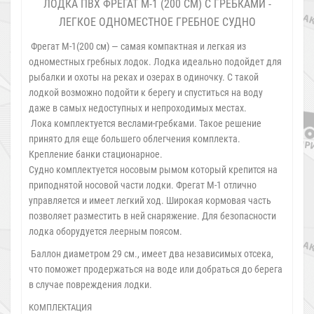
ЛОДКА ПВХ ФРЕГАТ М-1 (200 СМ) С ГРЕБКАМИ -
ЛЕГКОЕ ОДНОМЕСТНОЕ ГРЕБНОЕ СУДНО
Фрегат М-1(200 см) — самая компактная и легкая из
одноместных гребных лодок. Лодка идеально подойдет для
рыбалки и охоты на реках и озерах в одиночку. С такой
лодкой возможно подойти к берегу и спуститься на воду
даже в самых недоступных и непроходимых местах.
Лока комплектуется веслами-гребками. Такое решение
принято для еще большего облегчения комплекта.
Крепление банки стационарное.
Судно комплектуется носовым рымом который крепится на
приподнятой носовой части лодки. Фрегат М-1 отлично
управляется и имеет легкий ход. Широкая кормовая часть
позволяет разместить в ней снаряжение. Для безопасности
лодка оборудуется леерным поясом.
Баллон диаметром 29 см., имеет два независимых отсека,
что поможет продержаться на воде или добраться до берега
в случае повреждения лодки.
КОМПЛЕКТАЦИЯ