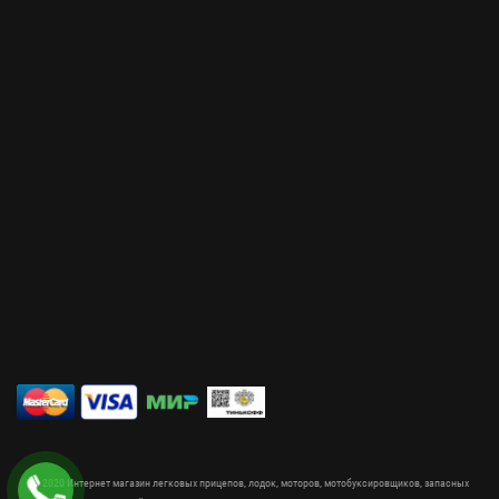
© 2020 Интернет магазин легковых прицепов, лодок, моторов, мотобуксировщиков, запасных