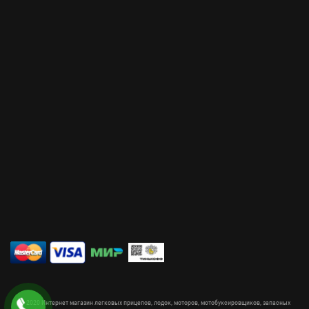
© 2020 Интернет магазин легковых прицепов, лодок, моторов, мотобуксировщиков, запасных