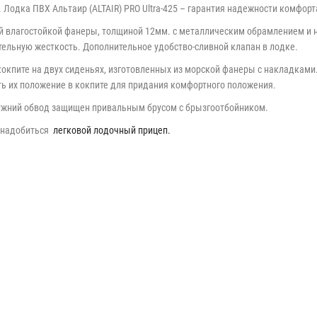
Лодка ПВХ Альтаир (ALTAIR) PRO Ultra-425 – гарантия надежности комфорта
ий влагостойкой фанеры, толщиной 12мм. с металлическим обрамлением и
ельную жесткость. Дополнительное удобство-сливной клапан в лодке.
кокпите на двух сиденьях, изготовленных из морской фанеры с накладками
ть их положение в кокпите для придания комфортного положения.
ружний обвод защищен привальным брусом с брызгоотбойником.
понадобиться
легковой лодочный прицеп.