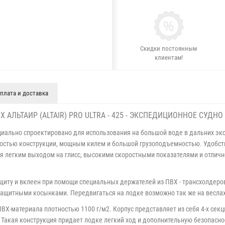
Скидки постоянным
клиентам!
плата и доставка
 АЛЬТАИР (ALTAIR) PRO ULTRA - 425 - ЭКСПЕДИЦИОННОЕ СУД
пециально спроектировано для использования на большой воде в дальних эк
остью конструкции, мощным килем и большой грузоподъемностью. Удобст
я легким выходом на глисс, высокими скоростными показателями и отличн
ащиту и вклеен при помощи специальных держателей из ПВХ - трансхолдеро
ащитными косынками. Передвигаться на лодке возможно так же на веслах
ПВХ-материала плотностью 1100 г/м2. Корпус представляет из себя 4-х се
Такая конструкция придает лодке легкий ход и дополнительную безопаснос