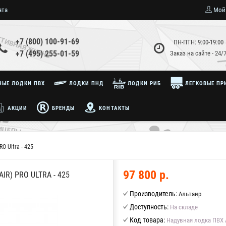
ата
Мой
+7 (800) 100-91-69
ПН-ПТН: 9:00-19:00
+7 (495) 255-01-59
Заказ на сайте - 24/
ЫЕ ЛОДКИ ПВХ
ЛОДКИ ПНД
ЛОДКИ РИБ
ЛЕГКОВЫЕ ПР
АКЦИИ
БРЕНДЫ
КОНТАКТЫ
O Ultra - 425
97 800 р.
R) PRO ULTRA - 425
Производитель:
Альтаир
Доступность:
На складе
Код товара:
Надувная лодка ПВХ Ал