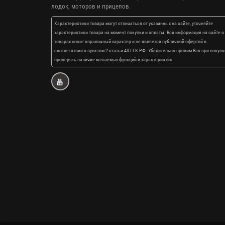
лодок, моторов и прицепов.
Характеристики товара могут отличаться от указанных на сайте, уточняйте
характеристики товара на момент покупки и оплаты. Вся информация на сайте о
товарах носит справочный характер и не является публичной офертой в
соответствии с пунктом 2 статьи 437 ГК РФ. Убедительно просим Вас при покупк
проверять наличие желаемых функций и характеристик.