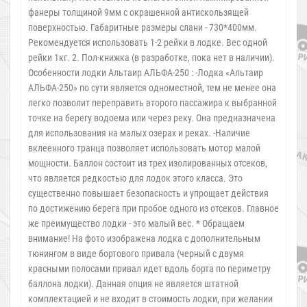
фанеры толщиной 9мм с окрашенной антискользящей
поверхностью. Габаритные размеры слани - 730*400мм.
Рекомендуется использовать 1-2 рейки в лодке. Вес одной
рейки 1кг. 2. Пол-книжка (в разработке, пока нет в наличии).
Особенности лодки Альтаир АЛЬФА-250 : -Лодка «Альтаир
АЛЬФА-250» по сути является одноместной, тем не менее она
легко позволит переправить второго пассажира к выбранной
точке на берегу водоема или через реку. Она предназначена
для использования на малых озерах и реках. -Наличие
вклеенного транца позволяет использовать мотор малой
мощности. Баллон состоит из трех изолированных отсеков,
что является редкостью для лодок этого класса. Это
существенно повышает безопасность и упрощает действия
по достижению берега при пробое одного из отсеков. Главное
же преимущество лодки - это малый вес. * Обращаем
внимание! На фото изображена лодка с дополнительным
тюнингом в виде бортового привала (черный с двумя
красными полосами привал идет вдоль борта по периметру
баллона лодки). Данная опция не является штатной
комплектацией и не входит в стоимость лодки, при желании