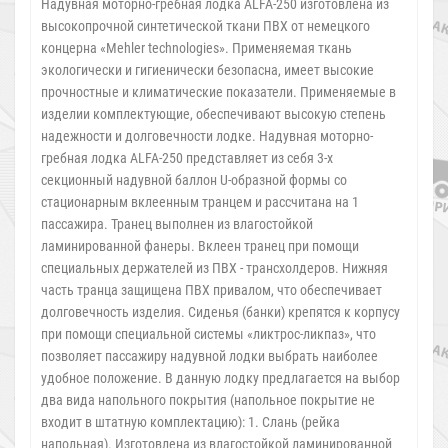
Надувная моторно-гребная лодка ALFA-250 изготовлена из
высокопрочной синтетической ткани ПВХ от немецкого
концерна «Mehler technologies». Применяемая ткань
экологически и гигиенически безопасна, имеет высокие
прочностные и климатические показатели. Применяемые в
изделии комплектующие, обеспечивают высокую степень
надежности и долговечности лодке. Надувная моторно-
гребная лодка ALFA-250 представляет из себя 3-х
секционный надувной баллон U-образной формы со
стационарным вклеенным транцем и рассчитана на 1
пассажира. Транец выполнен из влагостойкой
ламинированной фанеры. Вклеен транец при помощи
специальных держателей из ПВХ - трансхолдеров. Нижняя
часть транца защищена ПВХ привалом, что обеспечивает
долговечность изделия. Сиденья (банки) крепятся к корпусу
при помощи специальной системы «ликтрос-ликпаз», что
позволяет пассажиру надувной лодки выбрать наиболее
удобное положение. В данную лодку предлагается на выбор
два вида напольного покрытия (напольное покрытие не
входит в штатную комплектацию): 1. Слань (рейка
напольная). Изготовлена из влагостойкой ламинированной