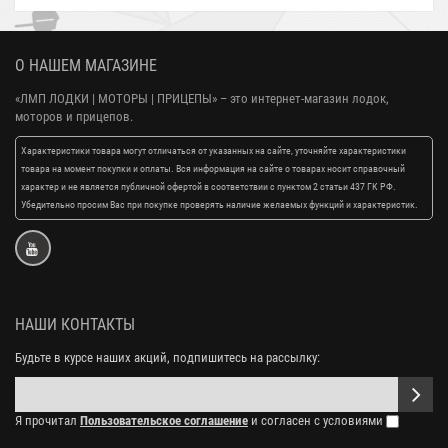
О НАШЕМ МАГАЗИНЕ
«ЛМП ЛОДКИ | МОТОРЫ | ПРИЦЕПЫ»
– это интернет-магазин лодок,
моторов и прицепов.
Характеристики товара могут отличаться от указанных на сайте, уточняйте характеристики
товара на момент покупки и оплаты. Вся информация на сайте о товарах носит справочный
характер и не является публичной офертой в соответствии с пунктом 2 статьи 437 ГК РФ.
Убедительно просим Вас при покупке проверять наличие желаемых функций и характеристик.
НАШИ КОНТАКТЫ
Будьте в курсе наших акций, подпишитесь на рассылку:
Я прочитал
Пользовательское соглашение
и согласен с условиями