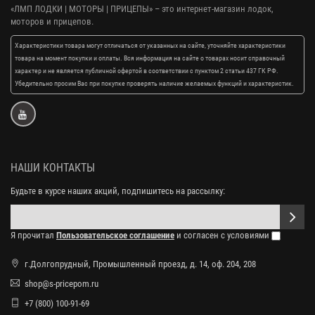
«ЛМП ЛОДКИ | МОТОРЫ | ПРИЦЕПЫ»
– это интернет-магазин лодок,
моторов и прицепов.
Характеристики товара могут отличаться от указанных на сайте, уточняйте характеристики
товара на момент покупки и оплаты. Вся информация на сайте о товарах носит справочный
характер и не является публичной офертой в соответствии с пунктом 2 статьи 437 ГК РФ.
Убедительно просим Вас при покупке проверять наличие желаемых функций и характеристик.
НАШИ КОНТАКТЫ
Будьте в курсе наших акций, подпишитесь на рассылку:
Я прочитал
Пользовательское соглашение
и согласен с условиями
г.Долгопрудный, Промышленный проезд, д. 14, оф. 204, 208
shop@s-pricepom.ru
+7 (800) 100-91-69