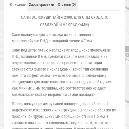
Описание
Характеристики
Отзывы (0)
САНИ ВОЛОКУШИ ТАЙГА 2300, ДЛЯ СНЕГОХОДА. (С
ОБВЯЗКОЙ И НАКЛАДКАМИ)
Сани волокуши для снегохода из качественного,
морозостойкого ПНД с толщиной стенок 4-7 мм.
Сани подшиты пятью накладками (подшивка/полозья) из
ПНД толщиной 8 мм, крепятся к саням саморезами, а их
острие зашлифовывается и в процессе эксплуатации
стачиваются вместе с накладками. Такой тип крепления
намного эффективней чем клепочный, т.к. клепочному
соединению для надежного захвата накладки необходимо
как миниму 3 мм толщины, что соответственно не дает
возможности полной выработки самой накладки.
По верхнему периметру саней волокуш, для наибольшей
надежности и жесткости конструкции, выполнена обвязка из
профильной трубы 20х20 мм с толщиной стенки 1.5 мм, а
крепится она к саням клепочным соединением, что то-же
является прочным типом фиксации. В заде саней к обвязке