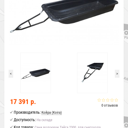
<
>
17 391 р.
0 отзывов
Производитель:
Койра (Koira)
Доступность:
На складе
Код товара:
Сани волокуши Тайга 2300, для снегохода