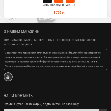
Сани волокуши LADOGA
1 700 р.
О НАШЕМ МАГАЗИНЕ
«ЛМП ЛОДКИ | МОТОРЫ | ПРИЦЕПЫ»
– это интернет-магазин лодок,
моторов и прицепов.
Характеристики товара могут отличаться от указанных на сайте, уточняйте характеристики
товара на момент покупки и оплаты. Вся информация на сайте о товарах носит справочный
характер и не является публичной офертой в соответствии с пунктом 2 статьи 437 ГК РФ.
Убедительно просим Вас при покупке проверять наличие желаемых функций и характеристик.
НАШИ КОНТАКТЫ
Будьте в курсе наших акций, подпишитесь на рассылку: