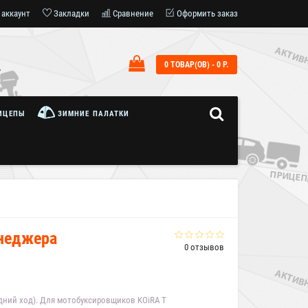
 аккаунт
Закладки
Сравнение
Оформить заказ
0 ТОВАР(ОВ) - 0 Р.
7
ИЦЕПЫ
ЗИМНИЕ ПАЛАТКИ
енеджера
0 отзывов
задний ход). Для мотобуксировщиков KOiRA T