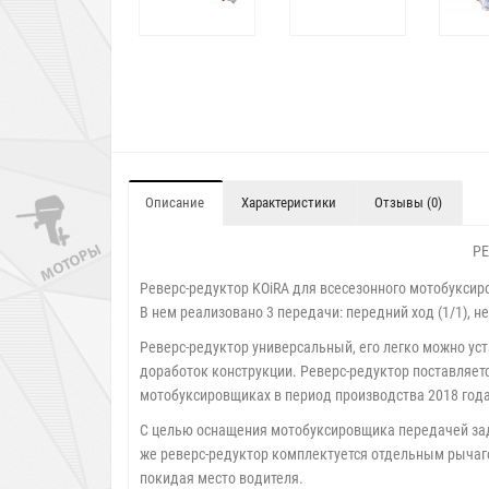
Описание
Характеристики
Отзывы (0)
РЕ
Реверс-редуктор KOiRA для всесезонного мотобуксир
В нем реализовано 3 передачи: передний ход (1/1), н
Реверс-редуктор универсальный, его легко можно ус
доработок конструкции. Реверс-редуктор поставляетс
мотобуксировщиках в период производства 2018 года
С целью оснащения мотобуксировщика передачей задн
же реверс-редуктор комплектуется отдельным рычаг
покидая место водителя.