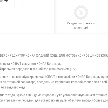
Скидки постоянным
клиентам!
ВЕРС - РЕДУКТОР КОЙРА (ЗАДНИЙ ХОД). ДЛЯ МОТОБУКСИРОВЩИКОВ KOIR
овщика KOiRA Т и зимнего КОЙРА Богатырь.
ейтральная передача и задний ход с понижением (1/2).
тановить на мотобуксировщики KOiRA Т и мотособаки КОЙРА Богатырь, прои
я со станиной вариатора, посадочные крепления которой совпадают с той,
 без заднего хода.
его хода, нужно лишь демонтировать уже установленную на нем станину и
ом управления передач, для установки на руль, обеспечивающий более у