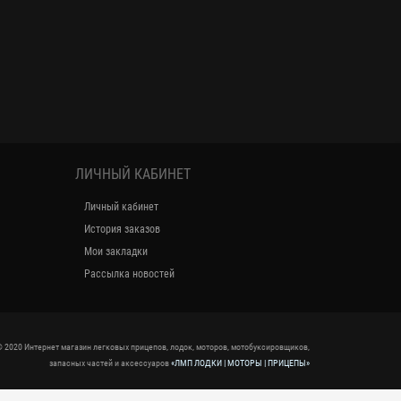
ЛИЧНЫЙ КАБИНЕТ
Личный кабинет
История заказов
Мои закладки
Рассылка новостей
 2020 Интернет магазин легковых прицепов, лодок, моторов, мотобуксировщиков,
запасных частей и аксессуаров
«ЛМП ЛОДКИ | МОТОРЫ | ПРИЦЕПЫ»