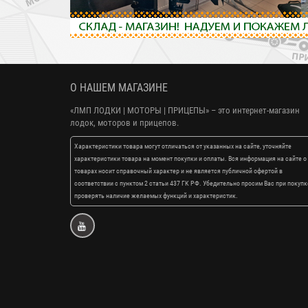
О НАШЕМ МАГАЗИНЕ
«ЛМП ЛОДКИ | МОТОРЫ | ПРИЦЕПЫ»
– это интернет-магазин
лодок, моторов и прицепов.
Характеристики товара могут отличаться от указанных на сайте, уточняйте
характеристики товара на момент покупки и оплаты. Вся информация на сайте о
товарах носит справочный характер и не является публичной офертой в
соответствии с пунктом 2 статьи 437 ГК РФ. Убедительно просим Вас при покупк
проверять наличие желаемых функций и характеристик.