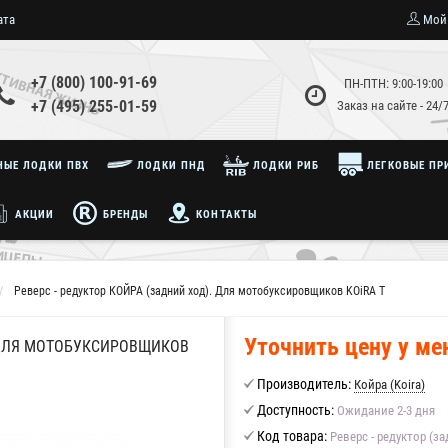
ата
Мой
+7 (800) 100-91-69
ПН-ПТН: 9:00-19:00
+7 (495) 255-01-59
Заказ на сайте - 24/
ЫЕ ЛОДКИ ПВХ
ЛОДКИ ПНД
ЛОДКИ РИБ
ЛЕГКОВЫЕ ПР
АКЦИИ
БРЕНДЫ
КОНТАКТЫ
Реверс - редуктор КОЙРА (задний ход). Для мотобуксировщиков KOiRA T
Уточнить цену у м
. ДЛЯ МОТОБУКСИРОВЩИКОВ
Производитель:
Койра (Koira)
Доступность:
Ожидание 2-3 дня
Код товара:
Реверс - редуктор (