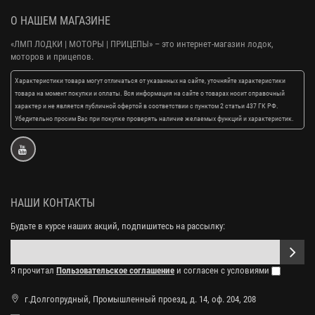
О НАШЕМ МАГАЗИНЕ
«ЛМП ЛОДКИ | МОТОРЫ | ПРИЦЕПЫ»
– это интернет-магазин лодок,
моторов и прицепов.
Характеристики товара могут отличаться от указанных на сайте, уточняйте характеристики
товара на момент покупки и оплаты. Вся информация на сайте о товарах носит справочный
характер и не является публичной офертой в соответствии с пунктом 2 статьи 437 ГК РФ.
Убедительно просим Вас при покупке проверять наличие желаемых функций и характеристик.
НАШИ КОНТАКТЫ
Будьте в курсе наших акций, подпишитесь на рассылку:
Я прочитал
Пользовательское соглашение
и согласен с условиями
г.Долгопрудный, Промышленный проезд, д. 14, оф. 204, 208