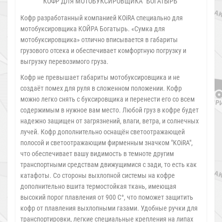
КОФР ДЛЯ МОТОБУКСИРОВЩИКА "БОГАТЫРЬ"
Кофр разработанный компанией KOiRA специально для
мотобуксировщика КОЙРА Богатырь. «Сумка для
мотобуксировщика» отлично вписывается в габариты
грузового отсека и обеспечивает комфортную погрузку и
выгрузку перевозимого груза.
Кофр не превышает габариты мотобуксировщика и не
создаёт помех для руля в сложенном положении. Кофр
можно легко снять с буксировщика и перенести его со всем
содержимым в нужное вам место. Любой груз в кофре будет
надежно защищен от загрязнений, влаги, ветра, и солнечных
лучей. Кофр дополнительно оснащён светоотражающей
полосой и светоотражающим фирменным значком "KOiRA",
что обеспечивает вашу видимость в темноте другим
транспортными средствам движущимися с зади, то есть как
катафоты. Со стороны выхлопной системы на кофре
дополнительно вшита термостойкая ткань, имеющая
высокий порог плавления от 900 С°, что поможет защитить
кофр от плавления выхлопными газами. Удобные ручки для
транспортировки, легкие специальные крепления на липах