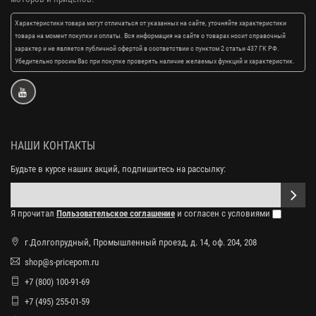
Характеристики товара могут отличаться от указанных на сайте, уточняйте характеристики
товара на момент покупки и оплаты. Вся информация на сайте о товарах носит справочный
характер и не является публичной офертой в соответствии с пунктом 2 статьи 437 ГК РФ.
Убедительно просим Вас при покупке проверять наличие желаемых функций и характеристик.
НАШИ КОНТАКТЫ
Будьте в курсе наших акций, подпишитесь на рассылку:
Я прочитал
Пользовательское соглашение
и согласен с условиями
г.Долгопрудный, Промышленный проезд, д. 14, оф. 204, 208
shop@s-pricepom.ru
+7 (800) 100-91-69
+7 (495) 255-01-59