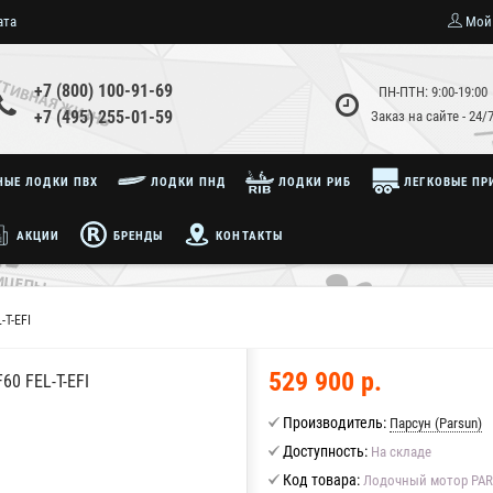
ата
Мой
+7 (800) 100-91-69
ПН-ПТН: 9:00-19:00
+7 (495) 255-01-59
Заказ на сайте - 24/
ЫЕ ЛОДКИ ПВХ
ЛОДКИ ПНД
ЛОДКИ РИБ
ЛЕГКОВЫЕ ПР
АКЦИИ
БРЕНДЫ
КОНТАКТЫ
-T-EFI
529 900 р.
 FEL-T-EFI
Производитель:
Парсун (Parsun)
Доступность:
На складе
Код товара:
Лодочный мотор PARS