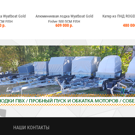
 лодка Wyatboat Gold
Катер из ПНД ROGER Fish Fanat 4600
Лодочный мото
r 500 DCM FISH
609 000 р.
480 000 р.
1 049 0
НАШИ КОНТАКТЫ