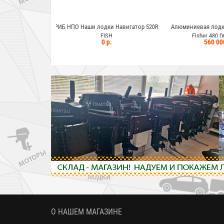
 лодки Навигатор 520R
Алюминиевая лодка Wyatboat Gold
Алюминиевая
FISH
Fisher 480 DCM FISH
Fishe
0 р.
560 000 р.
О НАШЕМ МАГАЗИНЕ