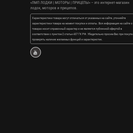
«ЛМП ЛОДКИ | МОТОРЫ | ПРИЦЕПЫ»
– это интернет-магазин
лодок, моторов и прицепов.
Характеристики товара могут отличаться от указанных на сайте, уточняйте
характеристики товара на момент покупки и оплаты. Вся информация на сайте о
товарах носит справочный характер и не является публичной офертой в
соответствии с пунктом 2 статьи 437 ГК РФ. Убедительно просим Вас при покупк
проверять наличие желаемых функций и характеристик.