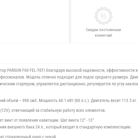
Скидки постоянным
клиентам!
 PARSUN F60 FEL-T-EFI благодаря высокой надежности, эффективности и 
офессионалов. Модель отлично подходит для лодок среднего размера. Двиг
ическим стартером, управляется дистанционно, регулируется по углу накло
объем – 996 см3. Мощность 44.1 кВт (60 л.с.). Двигатель весит 113.5 кг.
12V), отвечающий за стабильную работу всех элементов.
 винт от появления кавитации. Шаг винта
12" - 13"
ия внешнего бака 24 л., который входит в стандартную комплектацию.
дит страховочный шнур с чекой.