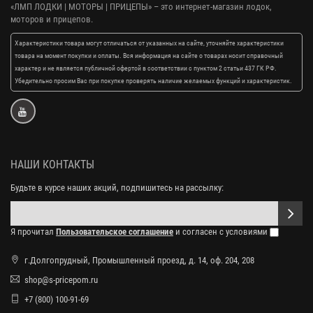
«ЛМП ЛОДКИ | МОТОРЫ | ПРИЦЕПЫ»
– это интернет-магазин лодок,
моторов и прицепов.
Характеристики товара могут отличаться от указанных на сайте, уточняйте характеристики
товара на момент покупки и оплаты. Вся информация на сайте о товарах носит справочный
характер и не является публичной офертой в соответствии с пунктом 2 статьи 437 ГК РФ.
Убедительно просим Вас при покупке проверять наличие желаемых функций и характеристик.
НАШИ КОНТАКТЫ
Будьте в курсе наших акций, подпишитесь на рассылку:
Я прочитал
Пользовательское соглашение
и согласен с условиями
г.Долгопрудный, Промышленный проезд, д. 14, оф. 204, 208
shop@s-pricepom.ru
+7 (800) 100-91-69