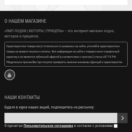
О НАШЕМ МАГАЗИНЕ
«ЛМП ЛОДКИ | МОТОРЫ | ПРИЦЕПЫ»
– это интернет-магазин лодок,
моторов и прицепов.
Характеристики товара могут отличаться от указанных на сайте, уточняйте характеристики
товара на момент покупки и оплаты. Вся информация на сайте о товарах носит справочный
характер и не является публичной офертой в соответствии с пунктом 2 статьи 437 ГК РФ.
Убедительно просим Вас при покупке проверять наличие желаемых функций и характеристик.
НАШИ КОНТАКТЫ
Будьте в курсе наших акций, подпишитесь на рассылку:
Я прочитал
Пользовательское соглашение
и согласен с условиями