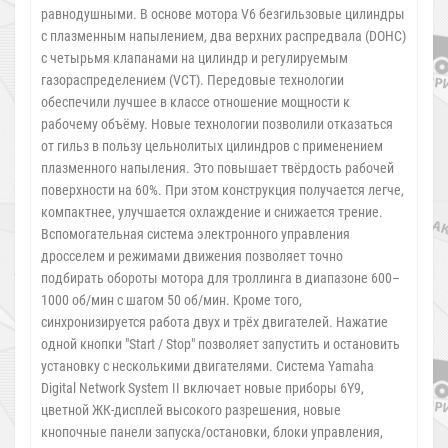
равнодушными. В основе мотора V6 безгильзовые цилиндры
с плазменным напылением, два верхних распредвала (DOHC)
с четырьмя клапанами на цилиндр и регулируемым
газораспределением (VCT). Передовые технологии
обеспечили лучшее в классе отношение мощности к
рабочему объёму. Новые технологии позволили отказаться
от гильз в пользу цельнолитых цилиндров с применением
плазменного напыления. Это повышает твёрдость рабочей
поверхности на 60%. При этом конструкция получается легче,
компактнее, улучшается охлаждение и снижается трение.
Вспомогательная система электронного управления
дросселем и режимами движения позволяет точно
подбирать обороты мотора для троллинга в диапазоне 600–
1000 об/мин с шагом 50 об/мин. Кроме того,
синхронизируется работа двух и трёх двигателей. Нажатие
одной кнопки "Start / Stop" позволяет запустить и остановить
установку с несколькими двигателями. Система Yamaha
Digital Network System II включает новые приборы 6Y9,
цветной ЖК-дисплей высокого разрешения, новые
кнопочные панели запуска/остановки, блоки управления,