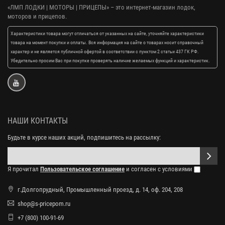
«ЛМП ЛОДКИ | МОТОРЫ | ПРИЦЕПЫ»
– это интернет-магазин лодок,
моторов и прицепов.
Характеристики товара могут отличаться от указанных на сайте, уточняйте характеристики
товара на момент покупки и оплаты. Вся информация на сайте о товарах носит справочный
характер и не является публичной офертой в соответствии с пунктом 2 статьи 437 ГК РФ.
Убедительно просим Вас при покупке проверять наличие желаемых функций и характеристик.
НАШИ КОНТАКТЫ
Будьте в курсе наших акций, подпишитесь на рассылку:
Я прочитал
Пользовательское соглашение
и согласен с условиями
г.Долгопрудный, Промышленный проезд, д. 14, оф. 204, 208
shop@s-pricepom.ru
+7 (800) 100-91-69