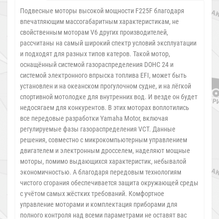
Подвесные моторы высокой мощности F225F благодаря
впечатляющим массогабаритным характеристикам, не
свойственным моторам V6 других производителей,
рассчитаны на самый широкий спектр условий эксплуатации
и подходят для разных типов катеров. Такой мотор,
оснащённый системой газораспределения DOHC 24 и
системой электронного впрыска топлива EFI, может быть
установлен и на океанском прогулочном судне, и на лёгкой
спортивной мотолодке для внутренних вод. И везде он будет
недосягаем для конкурентов. В этих моторах воплотились
все передовые разработки Yamaha Motor, включая
регулируемые фазы газораспределения VCT. Данные
решения, совместно с микрокомпьютерным управлением
двигателем и электронным дросселем, наделяют мощные
моторы, помимо выдающихся характеристик, небывалой
экономичностью. А благодаря передовым технологиям
чистого сгорания обеспечивается защита окружающей среды
с учётом самых жёстких требований. Комфортное
управление моторами и комплектация приборами для
полного контроля над всеми параметрами не оставят вас