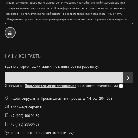
Характеристики товара могут отличаться от указанных на сайте, уточняйте характеристики
товара на момент покупки и оплаты. Вся информация на сайте о товарах носит справочный
характер и не является публичной офертой в соответствии с пунктом 2 статьи 437 ГК РФ.
Убедительно просим Вас при покупке проверять наличие желаемых функций и характеристик.
НАШИ КОНТАКТЫ
Будьте в курсе наших акций, подпишитесь на рассылку:
Я прочитал
Пользовательское соглашение
и согласен с условиями
г.Долгопрудный, Промышленный проезд, д. 14, оф. 204, 208
shop@s-pricepom.ru
+7 (800) 100-91-69
+7 (495) 255-01-59
ПН-ПТН: 9:00-19:00Заказ на сайте - 24/7