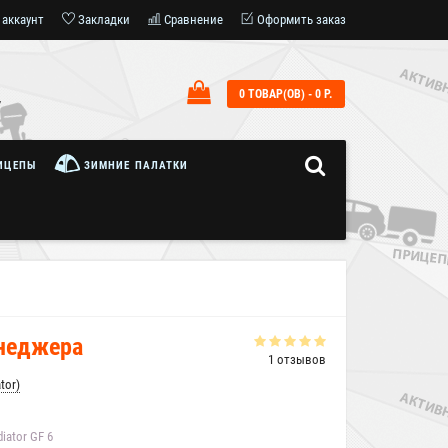
 аккаунт
Закладки
Сравнение
Оформить заказ
0 ТОВАР(ОВ) - 0 Р.
7
ИЦЕПЫ
ЗИМНИЕ ПАЛАТКИ
енеджера
1 отзывов
tor)
ator GF 6