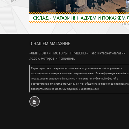
О НАШЕМ МАГАЗИНЕ
«ЛМП ЛОДКИ | МОТОРЫ | ПРИЦЕПЫ»
– это интернет-магазин
лодок, моторов и прицепов.
Характеристики товара могут отличаться от указанных на сайте, уточняйте
характеристики товара на момент покупки и оплаты. Вся информация на сайте о
товарах носит справочный характер и не является публичной офертой в
соответствии с пунктом 2 статьи 437 ГК РФ. Убедительно просим Вас при покупк
проверять наличие желаемых функций и характеристик.