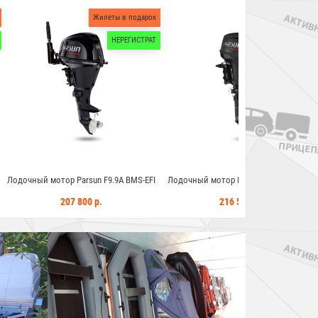
Жилеты в подарок
Жилеты в подарок
НЕРЕГИСТРАТ
НЕРЕГИСТРАТ
arsun F9.9A BMS-EFI
Лодочный мотор Parsun F9.9PRO FWS
Лодочный мотор 
 800 р.
216 500 р.
187