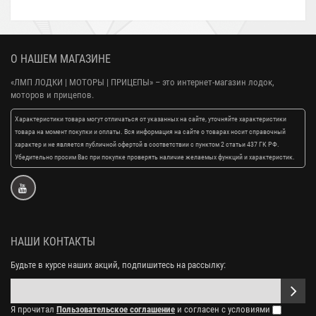
О НАШЕМ МАГАЗИНЕ
«ЛМП ЛОДКИ | МОТОРЫ | ПРИЦЕПЫ»
– это интернет-магазин лодок,
моторов и прицепов.
Характеристики товара могут отличаться от указанных на сайте, уточняйте характеристики
товара на момент покупки и оплаты. Вся информация на сайте о товарах носит справочный
характер и не является публичной офертой в соответствии с пунктом 2 статьи 437 ГК РФ.
Убедительно просим Вас при покупке проверять наличие желаемых функций и характеристик.
НАШИ КОНТАКТЫ
Будьте в курсе наших акций, подпишитесь на рассылку:
Я прочитал
Пользовательское соглашение
и согласен с условиями