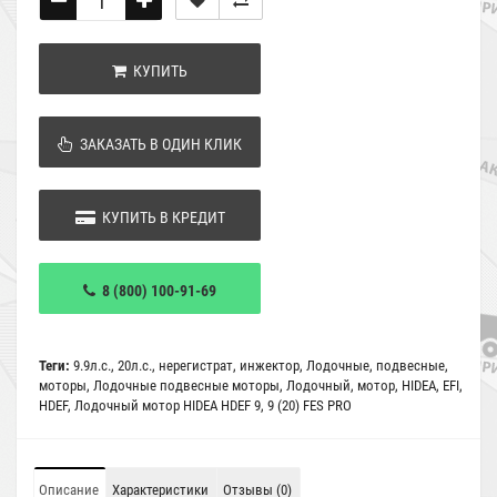
КУПИТЬ
ЗАКАЗАТЬ В ОДИН КЛИК
КУПИТЬ В КРЕДИТ
8 (800) 100-91-69
Теги:
9.9л.с.
,
20л.с.
,
нерегистрат
,
инжектор
,
Лодочные
,
подвесные
,
моторы
,
Лодочные подвесные моторы
,
Лодочный
,
мотор
,
HIDEA
,
EFI
,
HDEF
,
Лодочный мотор HIDEA HDEF 9
,
9 (20) FES PRO
Описание
Характеристики
Отзывы (0)